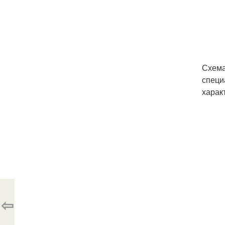
Схема
специ
харак
⇦