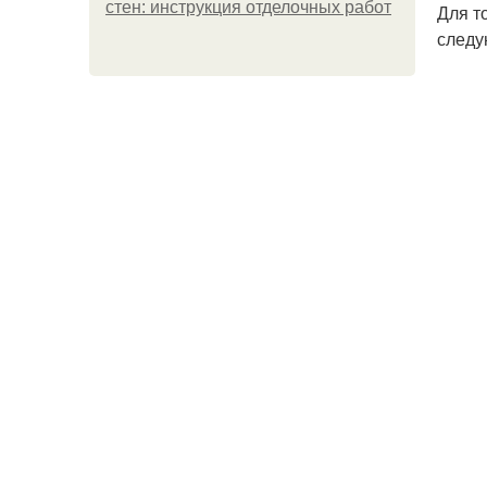
стен: инструкция отделочных работ
Для т
следу