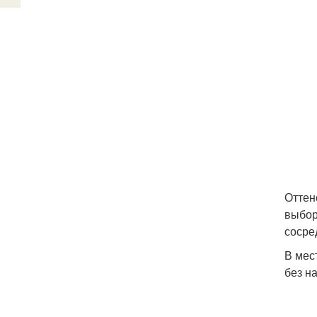
Оттен
выбор
сосре
В мес
без н