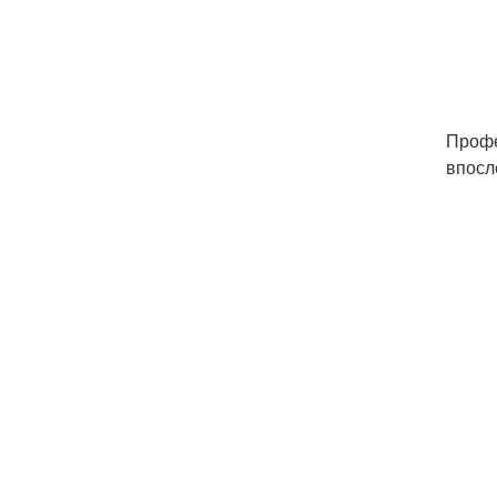
Профе
впосл