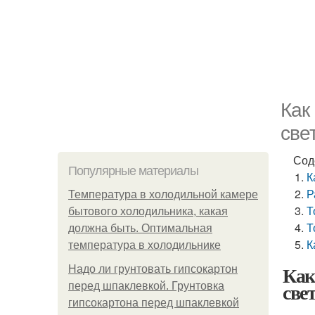
Как
све
Сод
Популярные материалы
К
Р
Температура в холодильной камере
Т
бытового холодильника, какая
Т
должна быть. Оптимальная
К
температура в холодильнике
Как
Надо ли грунтовать гипсокартон
све
перед шпаклевкой. Грунтовка
гипсокартона перед шпаклевкой