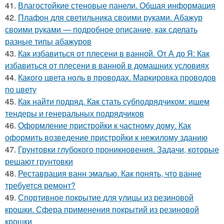
41.
Влагостойкие стеновые панели. Общая информация
42.
Плафон для светильника своими руками. Абажур
своими руками — подробное описание, как сделать
разные типы абажуров
43.
Как избавиться от плесени в ванной. От А до Я: Как
избавиться от плесени в ванной в домашних условиях
44.
Какого цвета ноль в проводах. Маркировка проводов
по цвету
45.
Как найти подряд. Как стать субподрядчиком: ищем
тендеры и генеральных подрядчиков
46.
Оформление пристройки к частному дому. Как
оформить возведение пристройки к нежилому зданию
47.
Грунтовки глубокого проникновения. Задачи, которые
решают грунтовки
48.
Реставрация ванн эмалью. Как понять, что ванне
требуется ремонт?
49.
Спортивное покрытие для улицы из резиновой
крошки. Сфера применения покрытий из резиновой
крошки