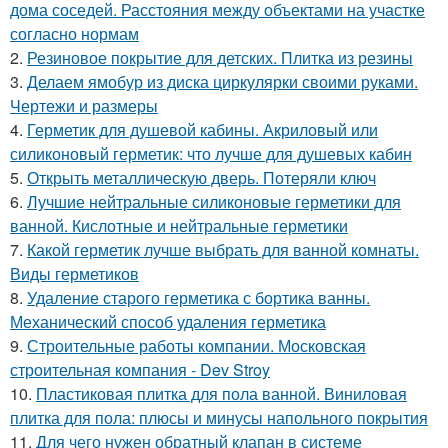
дома соседей. Расстояния между объектами на участке
согласно нормам
2.
Резиновое покрытие для детских. Плитка из резины
3.
Делаем ямобур из диска циркулярки своими руками.
Чертежи и размеры
4.
Герметик для душевой кабины. Акриловый или
силиконовый герметик: что лучше для душевых кабин
5.
Открыть металлическую дверь. Потеряли ключ
6.
Лучшие нейтральные силиконовые герметики для
ванной. Кислотные и нейтральные герметики
7.
Какой герметик лучше выбрать для ванной комнаты.
Виды герметиков
8.
Удаление старого герметика с бортика ванны.
Механический способ удаления герметика
9.
Строительные работы компании. Московская
строительная компания - Dev Stroy
10.
Пластиковая плитка для пола ванной. Виниловая
плитка для пола: плюсы и минусы напольного покрытия
11.
Для чего нужен обратный клапан в системе