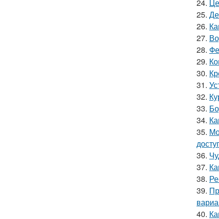
24.
Це
25.
Де
26.
Ка
27.
Во
28.
Фе
29.
Ко
30.
Кр
31.
Ус
32.
Ку
33.
Бо
34.
Ка
35.
Мо
досту
36.
Чу
37.
Ка
38.
Ре
39.
Пр
вариа
40.
Ка