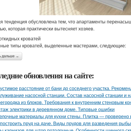
я тенденция обусловлена тем, что апартаменты перенасыщ
ью, которая практически вытесняет хозяев.
откидных кроватей
ные типы кроватей, выделенные мастерами, следующие:
ь дальше →
ледние обновления на сайте:
устимое расстояние от бани до соседнего участка. Рекоме
луживание насосной станции. Состав насосной станции и н
егородка из блоков. Требования к внутренним стеновым ко
таж электрики в деревянном доме. Типовые ошибки
елочные материалы для кухни стены. Плитка — проверено
 построить пруд на даче. Виды прудов для разведения рыбы
ы карнизов для штор потолочные. Особенности шинного ск