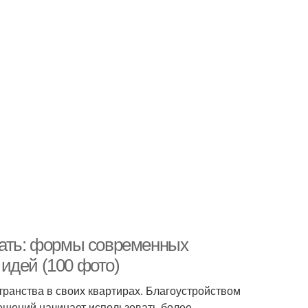
вать: формы современных
идей (100 фото)
ранства в своих квартирах. Благоустройством
ешений начинает использовать более