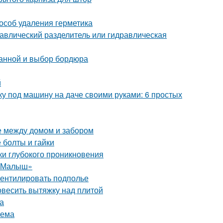
пособ удаления герметика
равлический разделитель или гидравлическая
ванной и выбор бордюра
й
ку под машину на даче своими руками: 6 простых
е между домом и забором
 болты и гайки
ки глубокого проникновения
 «Малыш»
вентилировать подполье
повесить вытяжку над плитой
а
оема