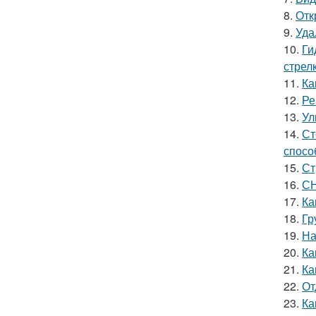
8.
Отк
9.
Уда
10.
Ги
стрел
11.
Ка
12.
Ре
13.
Ул
14.
Ст
спосо
15.
Ст
16.
СН
17.
Ка
18.
Гр
19.
На
20.
Ка
21.
Ка
22.
От
23.
Ка