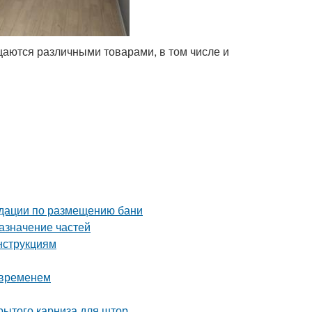
аются различными товарами, в том числе и
ндации по размещению бани
азначение частей
нструкциям
 временем
рытого карниза для штор