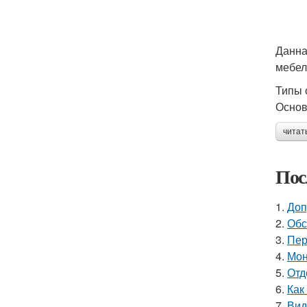
Данна
мебел
Типы 
Основ
читат
Пос
1.
Доп
2.
Обс
3.
Пер
4.
Мон
5.
Отд
6.
Как
7.
Вид