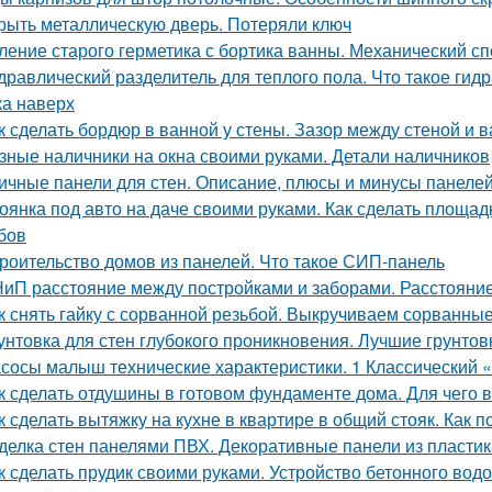
рыть металлическую дверь. Потеряли ключ
ление старого герметика с бортика ванны. Механический с
дравлический разделитель для теплого пола. Что такое гид
ка наверх
к сделать бордюр в ванной у стены. Зазор между стеной и 
зные наличники на окна своими руками. Детали наличников
ичные панели для стен. Описание, плюсы и минусы панеле
оянка под авто на даче своими руками. Как сделать площад
бов
роительство домов из панелей. Что такое СИП-панель
иП расстояние между постройками и заборами. Расстояни
к снять гайку с сорванной резьбой. Выкручиваем сорванные
унтовка для стен глубокого проникновения. Лучшие грунтов
сосы малыш технические характеристики. 1 Классический
к сделать отдушины в готовом фундаменте дома. Для чего 
к сделать вытяжку на кухне в квартире в общий стояк. Как 
делка стен панелями ПВХ. Декоративные панели из пластик
к сделать прудик своими руками. Устройство бетонного вод