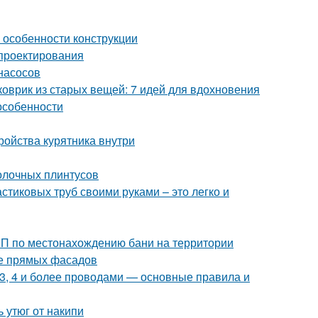
и особенности конструкции
 проектирования
насосов
коврик из старых вещей: 7 идей для вдохновения
особенности
тройства курятника внутри
толочных плинтусов
тиковых труб своими руками – это легко и
иП по местонахождению бани на территории
ие прямых фасадов
 3, 4 и более проводами — основные правила и
ь утюг от накипи