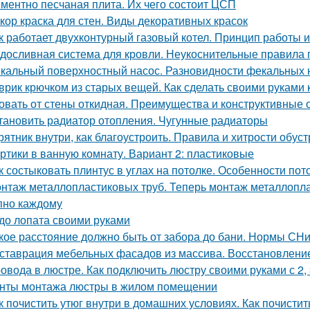
ментно песчаная плита. Их чего состоит ЦСП
кор краска для стен. Виды декоративных красок
к работает двухконтурный газовый котел. Принцип работы 
досливная система для кровли. Неукоснительные правила
кальный поверхностный насос. Разновидности фекальных 
врик крючком из старых вещей. Как сделать своими руками 
овать от стены откидная. Преимущества и конструктивные 
тановить радиатор отопления. Чугунные радиаторы
рятник внутри, как благоустроить. Правила и хитрости обус
ртики в ванную комнату. Вариант 2: пластиковые
к состыковать плинтус в углах на потолке. Особенности по
нтаж металлопластиковых труб. Теперь монтаж металлоплас
пно каждому
до лопата своими руками
кое расстояние должно быть от забора до бани. Нормы СН
ставрация мебельных фасадов из массива. Восстановлен
овода в люстре. Как подключить люстру своими руками с 2,
нты монтажа люстры в жилом помещении
к почистить утюг внутри в домашних условиях. Как почистит