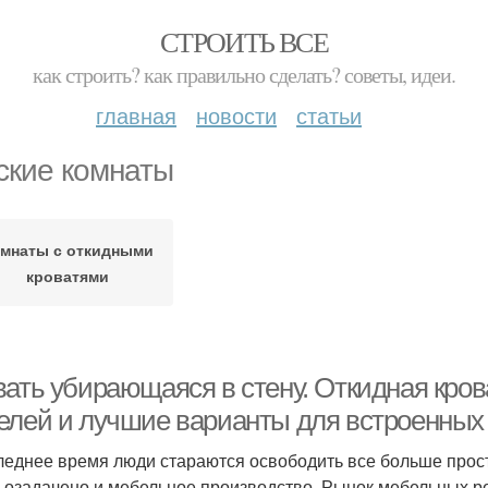
СТРОИТЬ ВСЕ
как строить? как правильно сделать? советы, идеи.
главная
новости
статьи
ские комнаты
мнаты с откидными
кроватями
вать убирающаяся в стену. Откидная кро
елей и лучшие варианты для встроенных 
леднее время люди стараются освободить все больше прост
 озадачено и мебельное производство. Рынок мебельных р