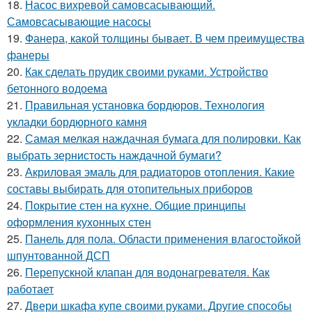
18.
Насос вихревой самовсасывающий.
Самовсасывающие насосы
19.
Фанера, какой толщины бывает. В чем преимущества
фанеры
20.
Как сделать прудик своими руками. Устройство
бетонного водоема
21.
Правильная установка бордюров. Технология
укладки бордюрного камня
22.
Самая мелкая наждачная бумага для полировки. Как
выбрать зернистость наждачной бумаги?
23.
Акриловая эмаль для радиаторов отопления. Какие
составы выбирать для отопительных приборов
24.
Покрытие стен на кухне. Общие принципы
оформления кухонных стен
25.
Панель для пола. Области применения влагостойкой
шпунтованной ДСП
26.
Перепускной клапан для водонагревателя. Как
работает
27.
Двери шкафа купе своими руками. Другие способы