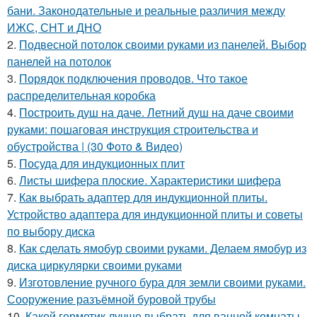
бани. Законодательные и реальные различия между
ИЖС, СНТ и ДНО
2.
Подвесной потолок своими руками из панелей. Выбор
панелей на потолок
3.
Порядок подключения проводов. Что такое
распределительная коробка
4.
Построить душ на даче. Летний душ на даче своими
руками: пошаговая инструкция строительства и
обустройства | (30 Фото & Видео)
5.
Посуда для индукционных плит
6.
Листы шифера плоские. Характеристики шифера
7.
Как выбрать адаптер для индукционной плиты.
Устройство адаптера для индукционной плиты и советы
по выбору диска
8.
Как сделать ямобур своими руками. Делаем ямобур из
диска циркулярки своими руками
9.
Изготовление ручного бура для земли своими руками.
Сооружение разъёмной буровой трубы
10.
Какой герметик лучше выбрать для ванной комнаты.