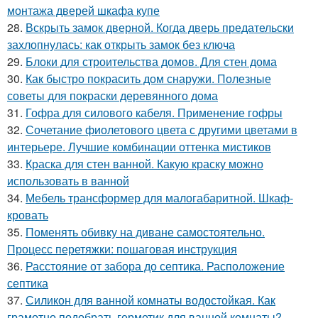
монтажа дверей шкафа купе
28.
Вскрыть замок дверной. Когда дверь предательски
захлопнулась: как открыть замок без ключа
29.
Блоки для строительства домов. Для стен дома
30.
Как быстро покрасить дом снаружи. Полезные
советы для покраски деревянного дома
31.
Гофра для силового кабеля. Применение гофры
32.
Сочетание фиолетового цвета с другими цветами в
интерьере. Лучшие комбинации оттенка мистиков
33.
Краска для стен ванной. Какую краску можно
использовать в ванной
34.
Мебель трансформер для малогабаритной. Шкаф-
кровать
35.
Поменять обивку на диване самостоятельно.
Процесс перетяжки: пошаговая инструкция
36.
Расстояние от забора до септика. Расположение
септика
37.
Силикон для ванной комнаты водостойкая. Как
грамотно подобрать герметик для ванной комнаты?