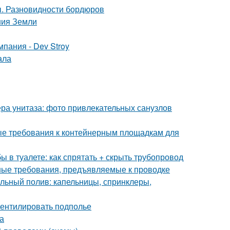
ы. Разновидности бордюров
ния Земли
пания - Dev Stroy
ала
ра унитаза: фото привлекательных санузлов
ые требования к контейнерным площадкам для
бы в туалете: как спрятать + скрыть трубопровод
ные требования, предъявляемые к проводке
льный полив: капельницы, спринклеры,
вентилировать подполье
а