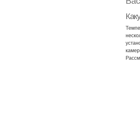
Вас
Как
Темпе
неско
устан
камер
Рассм