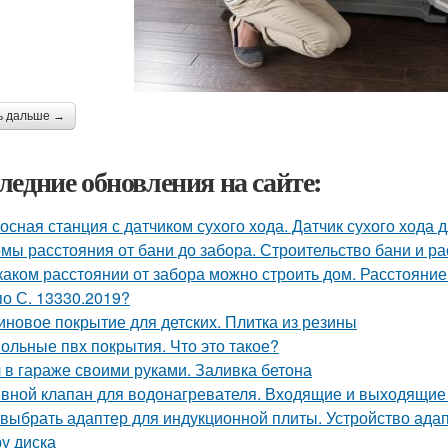
ь дальше →
ледние обновления на сайте:
осная станция с датчиком сухого хода. Датчик сухого хода 
мы расстояния от бани до забора. Строительство бани и р
каком расстоянии от забора можно строить дом. Расстояние
по С. 13330.2019?
иновое покрытие для детских. Плитка из резины
ольные пвх покрытия. Что это такое?
 в гараже своими руками. Заливка бетона
вной клапан для водонагревателя. Входящие и выходящие
 выбрать адаптер для индукционной плиты. Устройство ада
у диска