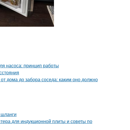
для насоса: принцип работы
асстояния
 от дома до забора соседа: каким оно должно
 шланги
птера для индукционной плиты и советы по