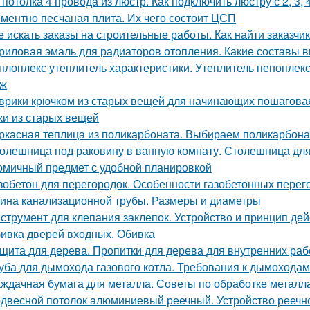
 потолка 4 провода из люстр. Как подключить люстру с 2, 3,
ментно песчаная плита. Их чего состоит ЦСП
е искать заказы на строительные работы. Как найти заказчик
риловая эмаль для радиаторов отопления. Какие составы 
плоплекс утеплитель характеристики. Утеплитель пеноплек
аж
врики крючком из старых вещей для начинающих пошаговая 
ки из старых вещей
ркасная теплица из поликарбоната. Выбираем поликарбона
олешница под раковину в ванную комнату. Столешница для
омичный предмет с удобной планировкой
зобетон для перегородок. Особенности газобетонных перег
ина канализационной трубы. Размеры и диаметры
струмент для клепания заклепок. Устройство и принцип дей
ивка дверей входных. Обивка
щита для дерева. Пропитки для дерева для внутренних раб
уба для дымохода газового котла. Требования к дымоходам
ждачная бумага для металла. Советы по обработке металл
двесной потолок алюминиевый реечный. Устройство реечно