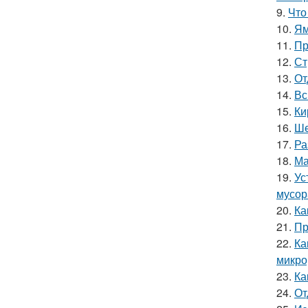
9.
Что
10.
Ям
11.
Пр
12.
Ст
13.
От
14.
Вс
15.
Ки
16.
Ше
17.
Ра
18.
Ма
19.
Ус
мусор
20.
Ка
21.
Пр
22.
Ка
микро
23.
Ка
24.
От