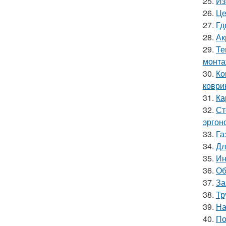
25.
Из
26.
Це
27.
Гд
28.
Ак
29.
Те
монт
30.
Ко
коври
31.
Ка
32.
Ст
эргон
33.
Га
34.
Дл
35.
Ин
36.
Об
37.
За
38.
Тр
39.
На
40.
По