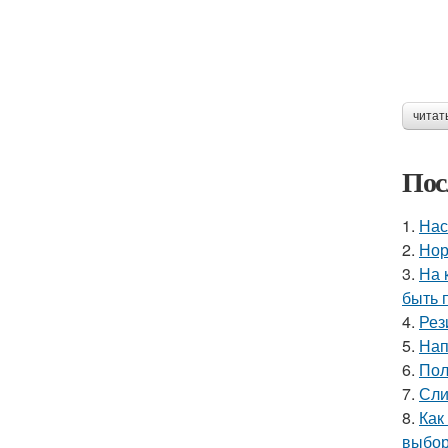
читат
Пос
1.
Нас
2.
Нор
3.
На 
быть 
4.
Рез
5.
Нап
6.
Пол
7.
Сли
8.
Как
выбор