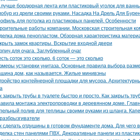
 лучше бордюрная лента или пластиковый уголок для ванн
обур из дрели своими руками. Насадка На Дрель Для Буре
офиль для потолка из пластиковых панелей. Особенности
роительные работы компании. Московская строительная ком
делка дома пенопластом. Обзорная характеристика матери
крыть замок квартиры. Вскрытие входной двери
рпич для очага. Заглубленный очаг
сть соток это сколько. 6 соток — это сколько
змеры установки унитаза. Основные правила выбора разме
шина дом, как называется. Жилые минивэны
тройство контейнерной площадки для мусора. Архитектурн
а
к закрыть трубы в туалете быстро и просто. Как закрыть тру
авила монтажа электропроводки в деревянном доме. Глав
пельный полив для теплицы своими руками из шланга. Капе
разбрызгиватели
к сделать отдушины в готовом фундаменте дома. Для чего 
делка стен панелями ПВХ. Декоративные панели из пластик