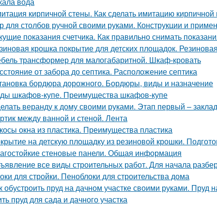
кала вода
итация кирпичной стены. Как сделать имитацию кирпичной 
р для столбов ручной своими руками. Конструкции и приме
кущие показания счетчика. Как правильно снимать показани
зиновая крошка покрытие для детских площадок. Резинова
бель трансформер для малогабаритной. Шкаф-кровать
сстояние от забора до септика. Расположение септика
тановка бордюра дорожного. Бордюры, виды и назначение
ды шкафов-купе. Преимущества шкафов-купе
елать веранду к дому своими руками. Этап первый – закла
ртик между ванной и стеной. Лента
косы окна из пластика. Преимущества пластика
крытие на детскую площадку из резиновой крошки. Подгот
агостойкие стеновые панели. Общая информация
ъявление все виды строительных работ. Для начала разбе
оки для стройки. Пеноблоки для строительства дома
к обустроить пруд на дачном участке своими руками. Пруд н
ить пруд для сада и дачного участка