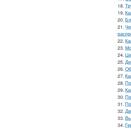
18.
Тр
19.
Ка
20.
Бл
21.
Че
распр
22.
Ка
23.
Мо
24.
Це
25.
Де
26.
Об
27.
Ка
28.
По
29.
Ка
30.
По
31.
По
32.
Дв
33.
Вы
34.
Ге