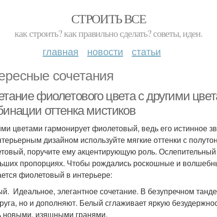
СТРОИТЬ ВСЕ
как строить? как правильно сделать? советы, идеи.
главная
новости
статьи
ересные сочетания
етание фиолетового цвета с другими цве
бинации оттенка мистиков
ими цветами гармонирует фиолетовый, ведь его истинное з
нтерьерным дизайном используйте мягкие оттенки с полуто
товый, поручите ему акцентирующую роль. Ослепительный 
ьших пропорциях. Чтобы рождались роскошные и волшебные
ается фиолетовый в интерьере:
ый. Идеальное, элегантное сочетание. В безупречном танде
друга, но и дополняют. Белый сглаживает яркую безудержно
ь новыми, изящными гранями.