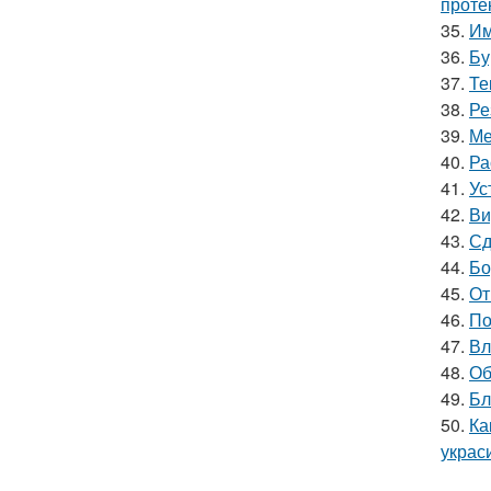
проте
35.
Им
36.
Бу
37.
Те
38.
Ре
39.
Ме
40.
Ра
41.
Ус
42.
Ви
43.
Сд
44.
Бо
45.
От
46.
По
47.
Вл
48.
Об
49.
Бл
50.
Ка
украс