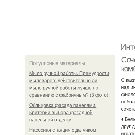
Инт
Соч
Популярные материалы
ком
Мыло ручной работы. Премудрости
С как
мыловаров: действительно ли
над и
мыло ручной работы лучше по
фиоле
сравнению с фабричным? (3 фото)
небол
Облицовка фасада панелями.
сочет
Критерии выбора фасадной
♦ Бел
панельной отделки
друг 
Насосная станция с датчиком
играт