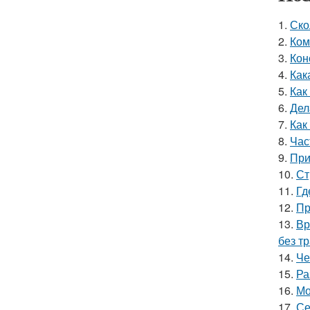
1.
Ско
2.
Ком
3.
Кон
4.
Как
5.
Как
6.
Дел
7.
Как
8.
Час
9.
При
10.
Ст
11.
Гд
12.
Пр
13.
Вр
без т
14.
Че
15.
Ра
16.
Мо
17.
Се