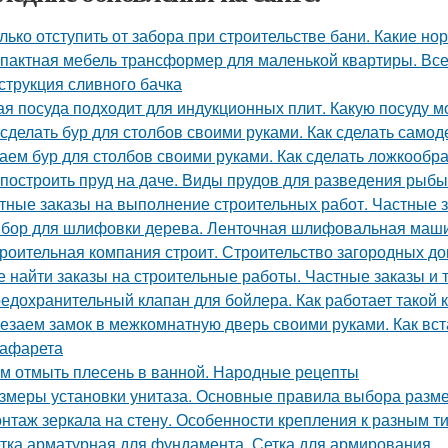
лько отступить от забора при строительстве бани. Какие н
пактная мебель трансформер для маленькой квартиры. Вс
струкция сливного бачка
ая посуда подходит для индукционных плит. Какую посуду 
 сделать бур для столбов своими руками. Как сделать само
аем бур для столбов своими руками. Как сделать ложкообр
 построить пруд на даче. Виды прудов для разведения рыбы
тные заказы на выполнение строительных работ. Частные з
бор для шлифовки дерева. Ленточная шлифовальная маш
роительная компания строит. Строительство загородных до
е найти заказы на строительные работы. Частные заказы и 
едохранительный клапан для бойлера. Как работает такой 
езаем замок в межкомнатную дверь своими руками. Как вст
рафарета
м отмыть плесень в ванной. Народные рецепты
змеры установки унитаза. Основные правила выбора разме
нтаж зеркала на стену. Особенности крепления к разным т
тка арматурная для фундамента. Сетка для армирования