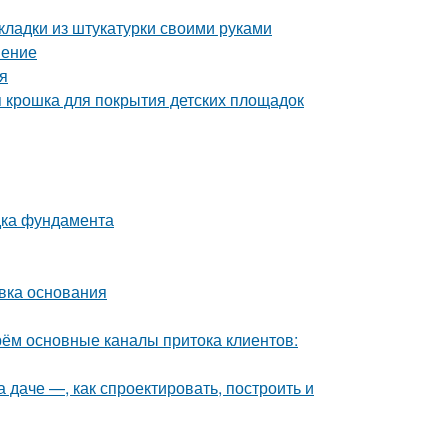
кладки из штукатурки своими руками
нение
я
я крошка для покрытия детских площадок
дка фундамента
овка основания
рём основные каналы притока клиентов:
а даче —, как спроектировать, построить и