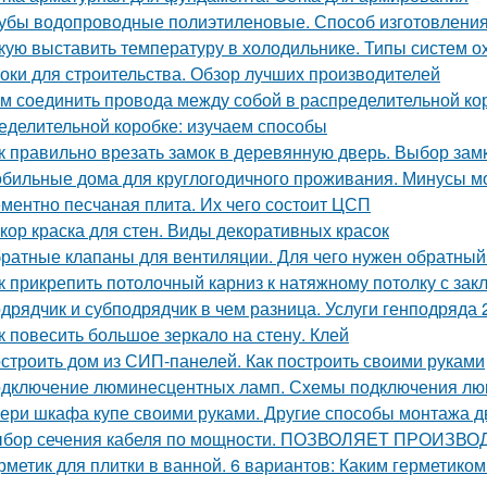
убы водопроводные полиэтиленовые. Способ изготовления,
кую выставить температуру в холодильнике. Типы систем 
оки для строительства. Обзор лучших производителей
м соединить провода между собой в распределительной ко
еделительной коробке: изучаем способы
к правильно врезать замок в деревянную дверь. Выбор зам
бильные дома для круглогодичного проживания. Минусы м
ментно песчаная плита. Их чего состоит ЦСП
кор краска для стен. Виды декоративных красок
ратные клапаны для вентиляции. Для чего нужен обратный
к прикрепить потолочный карниз к натяжному потолку с за
дрядчик и субподрядчик в чем разница. Услуги генподряда 2
к повесить большое зеркало на стену. Клей
строить дом из СИП-панелей. Как построить своими руками
дключение люминесцентных ламп. Схемы подключения люм
ери шкафа купе своими руками. Другие способы монтажа 
бор сечения кабеля по мощности. ПОЗВОЛЯЕТ ПРОИ
рметик для плитки в ванной. 6 вариантов: Каким герметиком