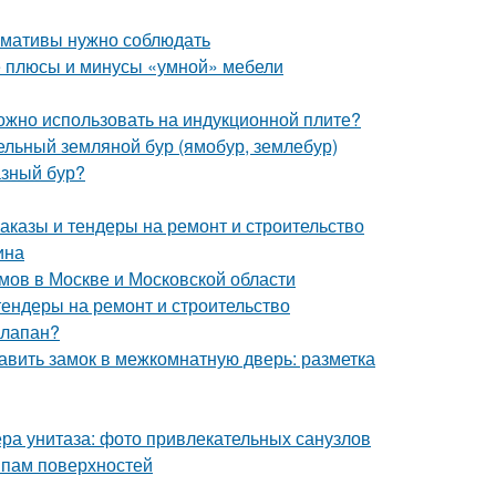
ормативы нужно соблюдать
е плюсы и минусы «умной» мебели
можно использовать на индукционной плите?
дельный земляной бур (ямобур, землебур)
азный бур?
аказы и тендеры на ремонт и строительство
ина
мов в Москве и Московской области
тендеры на ремонт и строительство
клапан?
авить замок в межкомнатную дверь: разметка
ра унитаза: фото привлекательных санузлов
ипам поверхностей