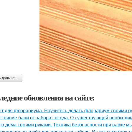
ь дальше →
ледние обновления на сайте:
нт для флорариума. Научитесь делать флорариум своими р
стояние бани от забора соседа. О существующей необходи
о дома своими руками. Техника безопасности при варке м
рированная труба для прокладки кабеля. Из каких материа