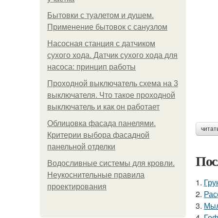
Бытовки с туалетом и душем.
Применение бытовок с санузлом
Насосная станция с датчиком
сухого хода. Датчик сухого хода для
насоса: принцип работы
Проходной выключатель схема на 3
выключателя. Что такое проходной
выключатель и как он работает
Облицовка фасада панелями.
читат
Критерии выбора фасадной
панельной отделки
Пос
Водосливные системы для кровли.
Неукоснительные правила
1.
Гру
проектирования
2.
Рас
3.
Мыл
4.
Гоф