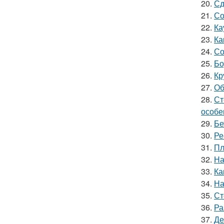
20.
Сд
21.
Со
22.
Ка
23.
Ка
24.
Со
25.
Бо
26.
Кр
27.
Об
28.
Ст
особе
29.
Бе
30.
Ре
31.
Пл
32.
На
33.
Ка
34.
На
35.
Ст
36.
Ра
37.
Де