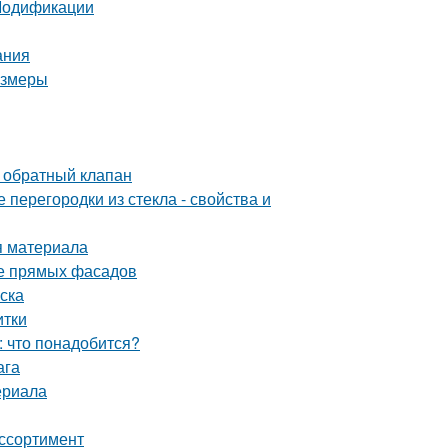
 Модификации
ания
азмеры
 обратный клапан
перегородки из стекла - свойства и
я материала
ие прямых фасадов
ска
итки
: что понадобится?
ага
ериала
ассортимент