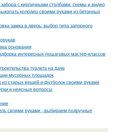
 забора с кирпичными столбами: схемы и видео
 выкопать колодец своими руками из бетонных
вка замка в дверь: выбор типа запорного
лорукав
овка основания
 подборка интересных пошаговых мастер-классов
троительства туалета на даче
ации мусорных площадок
ик из старых вещей и футболок своими руками
уски и неясные вопросы
ение
бель своими руками - выбираем подручные