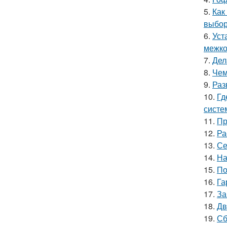
5.
Как
выбор
6.
Уст
межко
7.
Дел
8.
Чем
9.
Раз
10.
Гд
систе
11.
Пр
12.
Ра
13.
Се
14.
На
15.
По
16.
Га
17.
За
18.
Дв
19.
Сб