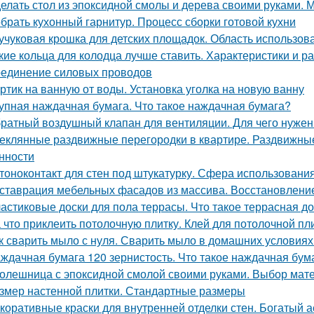
елать стол из эпоксидной смолы и дерева своими руками.
брать кухонный гарнитур. Процесс сборки готовой кухни
учуковая крошка для детских площадок. Область использов
кие кольца для колодца лучше ставить. Характеристики и р
единение силовых проводов
ртик на ванную от воды. Установка уголка на новую ванну
упная наждачная бумага. Что такое наждачная бумага?
ратный воздушный клапан для вентиляции. Для чего нужен
еклянные раздвижные перегородки в квартире. Раздвижные 
нности
тоноконтакт для стен под штукатурку. Сфера использовани
ставрация мебельных фасадов из массива. Восстановлен
астиковые доски для пола террасы. Что такое террасная до
 что приклеить потолочную плитку. Клей для потолочной пл
к сварить мыло с нуля. Сварить мыло в домашних условиях
ждачная бумага 120 зернистость. Что такое наждачная бум
олешница с эпоксидной смолой своими руками. Выбор мат
змер настенной плитки. Стандартные размеры
коративные краски для внутренней отделки стен. Богатый 