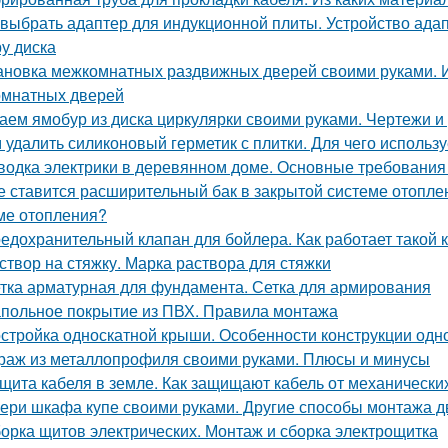
 выбрать адаптер для индукционной плиты. Устройство ада
у диска
ановка межкомнатных раздвижных дверей своими руками. 
мнатных дверей
аем ямобур из диска циркулярки своими руками. Чертежи 
 удалить силиконовый герметик с плитки. Для чего использу
водка электрики в деревянном доме. Основные требования
е ставится расширительный бак в закрытой системе отопле
ме отопления?
едохранительный клапан для бойлера. Как работает такой 
створ на стяжку. Марка раствора для стяжки
тка арматурная для фундамента. Сетка для армирования
польное покрытие из ПВХ. Правила монтажа
стройка односкатной крыши. Особенности конструкции одн
раж из металлопрофиля своими руками. Плюсы и минусы
щита кабеля в земле. Как защищают кабель от механическ
ери шкафа купе своими руками. Другие способы монтажа 
орка щитов электрических. Монтаж и сборка электрощитка