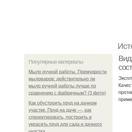
Ист
Вид
Популярные материалы
сос
Мыло ручной работы. Премудрости
Экспл
мыловаров: действительно ли
Качес
мыло ручной работы лучше по
проти
сравнению с фабричным? (3 фото)
приме
Как обустроить пруд на дачном
участке. Пруд на даче —, как
спроектировать, построить и
украсить пруд для сада и дачного
участка