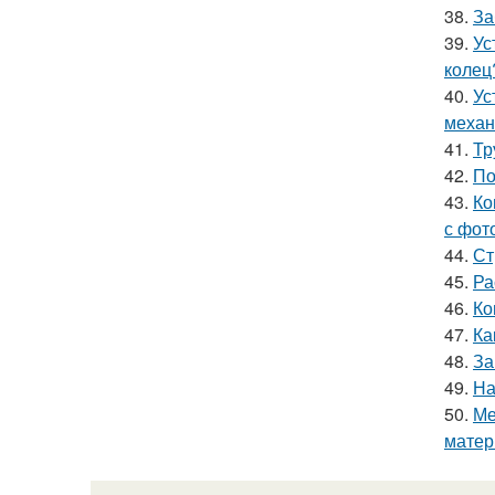
38.
За
39.
Ус
колец
40.
Ус
механ
41.
Тр
42.
По
43.
Ко
с фот
44.
Ст
45.
Ра
46.
Ко
47.
Ка
48.
За
49.
На
50.
Ме
матер