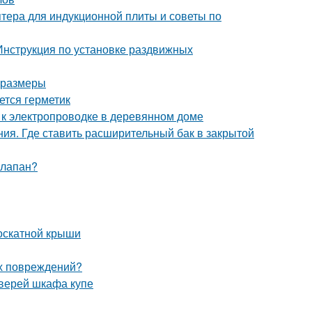
птера для индукционной плиты и советы по
Инструкция по установке раздвижных
и размеры
ется герметик
 к электропроводке в деревянном доме
ния. Где ставить расширительный бак в закрытой
клапан?
оскатной крыши
их повреждений?
дверей шкафа купе