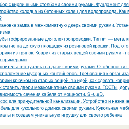
бор с кирпичными столбами своими руками. Фундамент для
тройство колодца из бетонных колец для водопровода. Как
?
тановка замка в межкомнатную дверь своими руками. Устано
изма
убы гофрированные для электропроводки. Тип #1 — метал
крытие на детскую площадку из резиновой крошки. Подгот
врики из тряпок. Коврик из старых вещей своими руками -
о примерами
роительство туалета на даче своими руками. Особенности с
сположение мусорных контейнеров. Требования к организ
врики крючком из старых вещей. 15 идей, как сделать ковр
к ставить двери межкомнатные своими руками. ГОСТы, доп
висимость сечения кабеля от мощности. S=0,8D.
сос для принудительной канализации. Устройство и назнач
бель для кукольного домика своими руками. Кукольная ме
иалы и создаем уникальную игрушку для своего ребенка