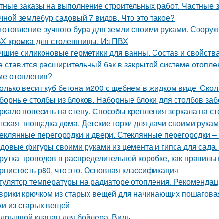
тные заказы на выполнение строительных работ. Частные з
чной землебур садовый 7 видов. Что это такое?
готовление ручного бура для земли своими руками. Соору
Х кромка для столешницы. Из ПВХ
чшие силиконовые герметики для ванны. Состав и свойства
е ставится расширительный бак в закрытой системе отопле
ме отопления?
олько весит куб бетона м200 с щебнем в жидком виде. Скол
борные столбы из блоков. Наборные блоки для столбов заб
ркало повесить на стену. Способы крепления зеркала на ст
тская площадка дома. Детские горки для дачи своими рукам
еклянные перегородки и двери. Стеклянные перегородки – 
довые фигуры своими руками из цемента и гипса для сада.
рутка проводов в распределительной коробке, как правиль
рнистость р80, что это. Основная классификация
гулятор температуры на радиаторе отопления. Рекомендац
врики крючком из старых вещей для начинающих пошаговая 
ки из старых вещей
дрывной клапан для бойлера. Виды