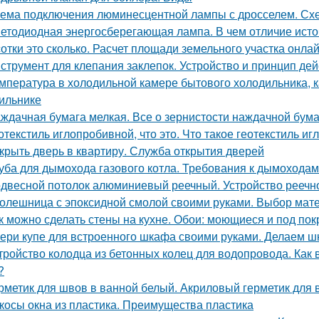
ема подключения люминесцентной лампы с дросселем. Сх
етодиодная энергосберегающая лампа. В чем отличие исто
сотки это сколько. Расчет площади земельного участка онла
струмент для клепания заклепок. Устройство и принцип дей
мпература в холодильной камере бытового холодильника, 
ильнике
ждачная бумага мелкая. Все о зернистости наждачной бума
отекстиль иглопробивной, что это. Что такое геотекстиль и
крыть дверь в квартиру. Служба открытия дверей
уба для дымохода газового котла. Требования к дымоходам
двесной потолок алюминиевый реечный. Устройство реечно
олешница с эпоксидной смолой своими руками. Выбор мат
к можно сделать стены на кухне. Обои: моющиеся и под пок
ери купе для встроенного шкафа своими руками. Делаем ш
тройство колодца из бетонных колец для водопровода. Как
?
рметик для швов в ванной белый. Акриловый герметик для 
косы окна из пластика. Преимущества пластика