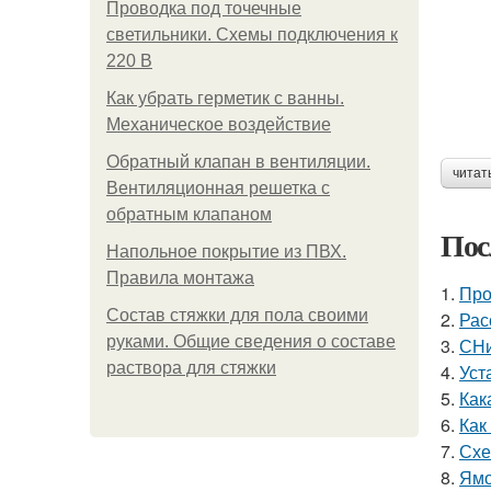
Проводка под точечные
светильники. Схемы подключения к
220 В
Как убрать герметик с ванны.
Механическое воздействие
Обратный клапан в вентиляции.
читат
Вентиляционная решетка с
обратным клапаном
Пос
Напольное покрытие из ПВХ.
Правила монтажа
1.
Про
Состав стяжки для пола своими
2.
Рас
руками. Общие сведения о составе
3.
СНи
раствора для стяжки
4.
Уст
5.
Как
6.
Как
7.
Схе
8.
Ямо