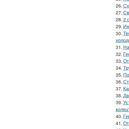
26.
Сх
27.
Св
28.
2 
29.
Ин
30.
Те
холод
31.
На
32.
Ге
33.
От
34.
Тр
35.
По
36.
Ст
37.
Ка
38.
Дв
39.
Ус
колец
40.
Ге
41.
От