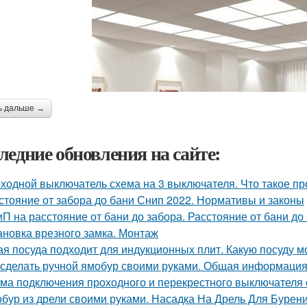
ь дальше →
ледние обновления на сайте:
ходной выключатель схема на 3 выключателя. Что такое пр
стояние от забора до бани Снип 2022. Нормативы и законы
П на расстояние от бани до забора. Расстояние от бани до
ановка врезного замка. Монтаж
ая посуда подходит для индукционных плит. Какую посуду 
 сделать ручной ямобур своими руками. Общая информаци
ма подключения проходного и перекрестного выключателя с
бур из дрели своими руками. Насадка На Дрель Для Бурен