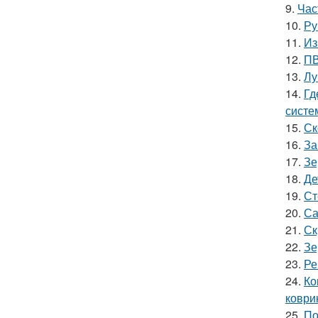
9.
Час
10.
Ру
11.
Из
12.
ПВ
13.
Лу
14.
Гд
систе
15.
Ск
16.
За
17.
Зе
18.
Де
19.
Ст
20.
Са
21.
Ск
22.
Зе
23.
Ре
24.
Ко
коври
25.
По