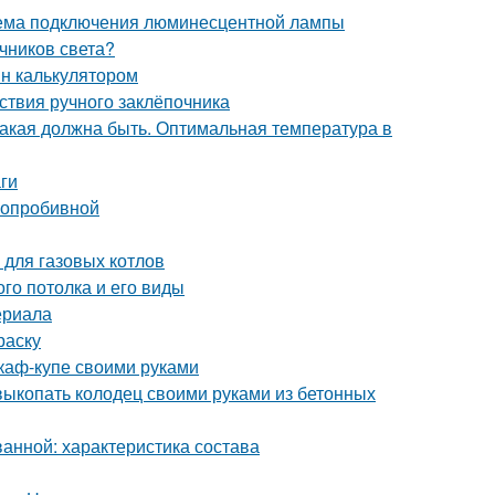
ема подключения люминесцентной лампы
чников света?
йн калькулятором
ствия ручного заклёпочника
какая должна быть. Оптимальная температура в
ги
глопробивной
 для газовых котлов
го потолка и его виды
ериала
раску
каф-купе своими руками
 выкопать колодец своими руками из бетонных
ванной: характеристика состава