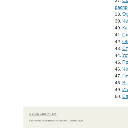
37.
Сх
распр
38.
От
39.
Че
40.
Ка
41.
Сд
42.
Об
43.
Ст
44.
Ус
45.
Пр
46.
Че
47.
Гр
48.
Вс
49.
Из
50.
Сп
© 2026 Строить все
Как строить? Как правильно сделать? Советы, идеи.