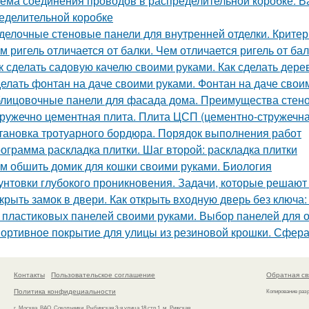
ема соединения проводов в распределительной коробке. В
еделительной коробке
делочные стеновые панели для внутренней отделки. Крите
м ригель отличается от балки. Чем отличается ригель от ба
к сделать садовую качелю своими руками. Как сделать дер
елать фонтан на даче своими руками. Фонтан на даче свои
лицовочные панели для фасада дома. Преимущества стено
ружечно цементная плита. Плита ЦСП (цементно-стружечна
тановка тротуарного бордюра. Порядок выполнения работ
ограмма раскладка плитки. Шаг второй: раскладка плитки
м обшить домик для кошки своими руками. Биология
унтовки глубокого проникновения. Задачи, которые решают
крыть замок в двери. Как открыть входную дверь без ключа
 пластиковых панелей своими руками. Выбор панелей для о
ортивное покрытие для улицы из резиновой крошки. Сфера
Контакты
Пользовательское соглашение
Обратная св
Политика конфидециальности
Копирование раз
г. Москва, ВАО, Сокольники, Рыбинская 3-я улица 18 стр.1, м. Рижская