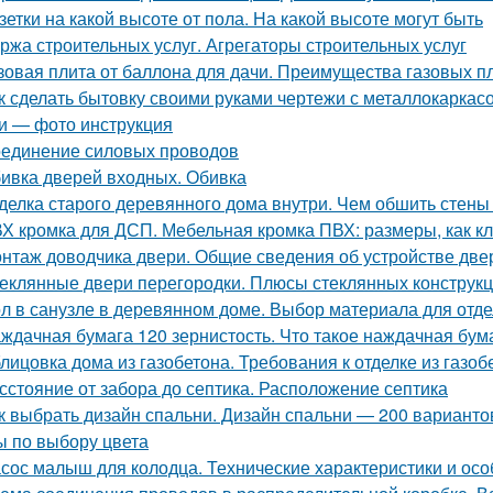
зетки на какой высоте от пола. На какой высоте могут быть
ржа строительных услуг. Агрегаторы строительных услуг
зовая плита от баллона для дачи. Преимущества газовых п
к сделать бытовку своими руками чертежи с металлокаркасо
и — фото инструкция
единение силовых проводов
ивка дверей входных. Обивка
делка старого деревянного дома внутри. Чем обшить стен
Х кромка для ДСП. Мебельная кромка ПВХ: размеры, как к
нтаж доводчика двери. Общие сведения об устройстве дв
еклянные двери перегородки. Плюсы стеклянных конструк
л в санузле в деревянном доме. Выбор материала для отде
ждачная бумага 120 зернистость. Что такое наждачная бум
лицовка дома из газобетона. Требования к отделке из газоб
сстояние от забора до септика. Расположение септика
к выбрать дизайн спальни. Дизайн спальни — 200 вариант
ы по выбору цвета
сос малыш для колодца. Технические характеристики и ос