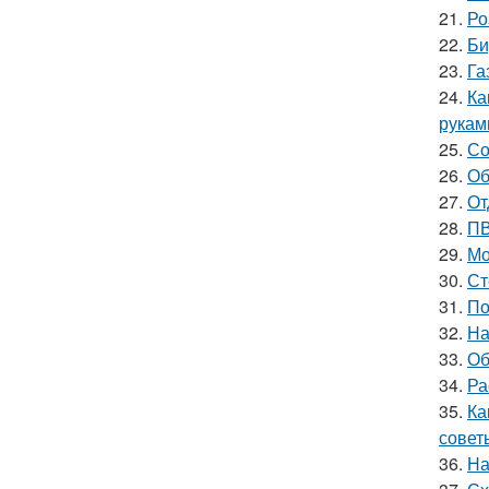
21.
Ро
22.
Би
23.
Га
24.
Ка
рукам
25.
Со
26.
Об
27.
От
28.
ПВ
29.
Мо
30.
Ст
31.
По
32.
На
33.
Об
34.
Ра
35.
Ка
совет
36.
На