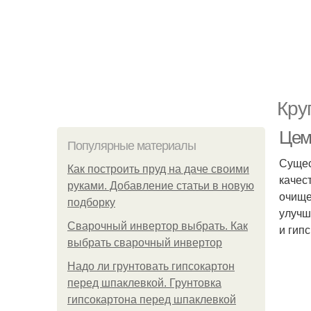
Кру
Цем
Популярные материалы
Сущес
Как построить пруд на даче своими
качес
руками. Добавление статьи в новую
очище
подборку
улучш
Сварочный инвертор выбрать. Как
и гипс
выбрать сварочный инвертор
Надо ли грунтовать гипсокартон
перед шпаклевкой. Грунтовка
гипсокартона перед шпаклевкой