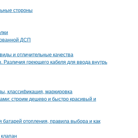
льные стороны
елки
тованной ДСП
виды и отличительные качества
. Различия греющего кабеля для ввода внутрь
ды, классификация, маркировка
ками: строим дешево и быстро красивый и
я батарей отопления, правила выбора и как
 клапан