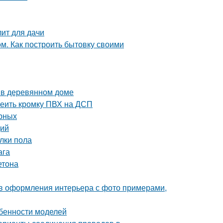
лит для дачи
м. Как построить бытовку своими
ы в деревянном доме
леить кромку ПВХ на ДСП
ерных
ций
лки пола
ага
етона
ов оформления интерьера с фото примерами,
обенности моделей