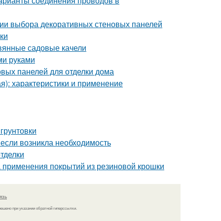
арианты соединения проводов в
рии выбора декоративных стеновых панелей
лки
евянные садовые качели
ми руками
вых панелей для отделки дома
я): характеристики и применение
 грунтовки
: если возникла необходимость
тделки
 применения покрытий из резиновой крошки
язь
решено при указании обратной гиперссылки.