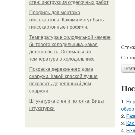
стен: инструкция отделочных работ
Профиль для монтажа
гипсокартона. Какими могут быть
гипсокартонные профили.
Температура в холодильной камере
бытового холодильника, какая
Стяжк
должна быть. Оптимальная
Стяжк
температура в холодильнике
читат
Покраска деревянного дома
снаружи. Какой краской лучше
покрасить деревянный дом
Пос
снаружи
1.
Нор
Штукатурка стен и потолка. Виды
обзор
штукатурки
2.
Раз
3.
Как
4.
Рез