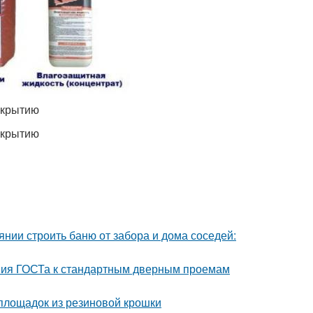
окрытию
окрытию
янии строить баню от забора и дома соседей:
ния ГОСТа к стандартным дверным проемам
 площадок из резиновой крошки