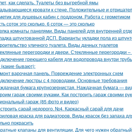
лет, как сделать. Туалеты без выгребной ямы
адывающиеся кровати к стене. Положительные и отрицате
метик для душевых кабин с поддоном. Работа с герметиком
ть соток это сколько. 6 соток — это сколько
елка комнаты панелями. Виды панелей для внутренней отд
ладка шпунтованной ДСП. Варианты укладки пола из шпун
роительство уличного туалета. Виды дачных туалетов
еклянные перегородки и двери. Стеклянные перегородки – 
дключение греющего кабеля для водопровода внутри трубы
 (какие бывают):
монт варочная панель. Повреждение электронных схем
дключение люстры с 4 проводами. Основные требования
ждачная бумага крупнозернистая. Наждачная бумага — ви
роим гараж своими руками. Как построить гараж своими ру
иональный гараж (85 фото и видео)
строить сарай недорого. №4. Каркасный сарай для дачи
риловая краска для радиаторов. Виды красок без запаха дл
льно покрасить
ратные клапаны для вентиляции. Для чего нужен обратный