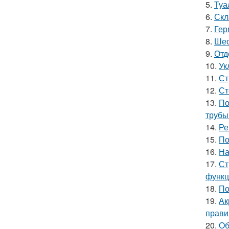
5.
Туа
6.
Скл
7.
Гер
8.
Шес
9.
Отд
10.
Ук
11.
Ст
12.
Ст
13.
По
трубы
14.
Ре
15.
По
16.
На
17.
Ст
функц
18.
По
19.
Ак
прави
20.
Об