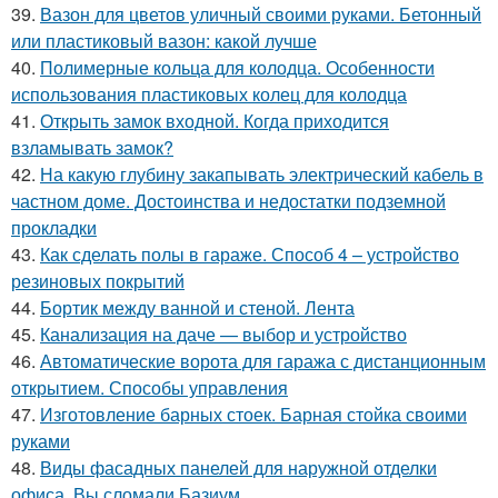
39.
Вазон для цветов уличный своими руками. Бетонный
или пластиковый вазон: какой лучше
40.
Полимерные кольца для колодца. Особенности
использования пластиковых колец для колодца
41.
Открыть замок входной. Когда приходится
взламывать замок?
42.
На какую глубину закапывать электрический кабель в
частном доме. Достоинства и недостатки подземной
прокладки
43.
Как сделать полы в гараже. Способ 4 – устройство
резиновых покрытий
44.
Бортик между ванной и стеной. Лента
45.
Канализация на даче — выбор и устройство
46.
Автоматические ворота для гаража с дистанционным
открытием. Способы управления
47.
Изготовление барных стоек. Барная стойка своими
руками
48.
Виды фасадных панелей для наружной отделки
офиса. Вы сломали Базиум