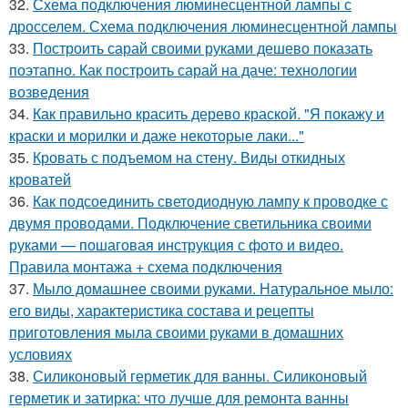
32.
Схема подключения люминесцентной лампы с
дросселем. Схема подключения люминесцентной лампы
33.
Построить сарай своими руками дешево показать
поэтапно. Как построить сарай на даче: технологии
возведения
34.
Как правильно красить дерево краской. "Я покажу и
краски и морилки и даже некоторые лаки..."
35.
Кровать с подъемом на стену. Виды откидных
кроватей
36.
Как подсоединить светодиодную лампу к проводке с
двумя проводами. Подключение светильника своими
руками — пошаговая инструкция с фото и видео.
Правила монтажа + схема подключения
37.
Мыло домашнее своими руками. Натуральное мыло:
его виды, характеристика состава и рецепты
приготовления мыла своими руками в домашних
условиях
38.
Силиконовый герметик для ванны. Силиконовый
герметик и затирка: что лучше для ремонта ванны