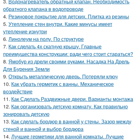
3.
Водонагреватель обратный клапан. Необходимость
обратного клапана в водопроводе
4.
Резиновое покрытие для детских. Плитка из резины
5.
Утепление стен внутри. Какие минусы имеет
утепление изнутри
6.
Линолеум на полу. По структуре
7.
Как сделать 4х скатную крышу. Главные
преимущества конструкции: ради чего стоит стараться?
8.
Ямобур из дрели своими руками. Насадка На Дрель
Для Бурения Земли
9.
Открыть металлическую дверь. Потеряли ключ
10.
Как убрать герметик с ванны. Механическое
воздействие
11.
Как Сделать Раздвижные двери. Варианты монтажа
12.
Как организовать детскую комнату. Как правильно
зонировать детскую
13.
Как сделать бордюр в ванной у стены. Зазор между
стеной и ванной и выбор бордюра
14.
Лучшие герметики для ванной комнаты. Лучшие