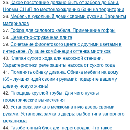
35.
Какое расстояние должно быть от забора до бани.
Нормы СНиП по местонахождению бани на территории
36.
Мебель в кукольный домик своими руками. Варианты
материалов
37.
Гофра для силового кабеля. Применение гофры
38.
Цементно-стружечная плита
39.
Сочетание фиолетового цвета с другими цветами в
интерьере. Лучшие комбинации оттенка мистиков
40.
Клапан сухого хода для насосной станции.
Характеристики реле защиты насоса от сухого хода
41.
Поменять обивку дивана. Обивка мебели на дому
(65+ лучших идей своими руками): подарите вашему
дивану новую жизнь!
42.
Площадь круглой трубы. Для чего нужны
геометрические вычисления
43.
Установка замка в межкомнатную дверь своими
руками. Установка замка в дверь: выбор типа запорного
механизма
44.
Газобетонный блок для перегородок. Что такое