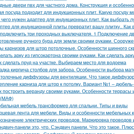
дные двери пвх для частного дома. Конструкция и особенно
ая посуда подходит для индукционных плит. Какую посуду 
 чего нужен адаптер для индукционных плит. Как выбрать 
птер для индукционной плиты превратит вашу плитку.. Как
 подключить три проходных выключателя. 1 Подключение 
отовление ручного бура для земли своими руками. Сооруж
ы карнизов для штор потолочные. Особенности шинного ск
елать арку из гипсокартона своими руками. Как сделать арк
к сделать пруд на участке. Выбираем место для водоема
адка кирпича столбов для забора. Особенности выбора мат
толочные диффузоры для вентиляции. Что такое диффузо
епление карниза для штор к потолку. Вариант №1 – дюбель-
к построить веранду своими руками. Особенности террасы 
(МАФ)
бильная мебель трансформер для спальни. Типы и виды
рцевая лента для мебели. Виды и особенности мебельных 
означение электрических проводов. Маркировка проводов 
ндвич-панели это, что. Сэндвич панели. Что это такое. Плю