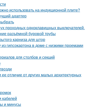
сти
можно использовать на индукционной плите?
лучший адаптер
 выбрать
двух проходных одноклавишных выключателей.
ение разъёмной буровой трубы
рытого карниза для штор
у из гипсокартона в доме с низкими проемами
ериалов для столбов и секций
р
гвозди
и ее отличие от других малых архитектурных
кромок
и кабелей
сы и минусы