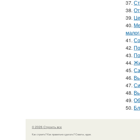
37.
Ст
38.
От
39.
Це
40.
Ме
малог
41.
Со
42.
По
43.
По
44.
Жи
45.
Са
46.
Вы
47.
Си
48.
Вы
49.
Об
50.
Бл
© 2026 Строить все
Как строить? Как правильно сделать? Советы, идеи.