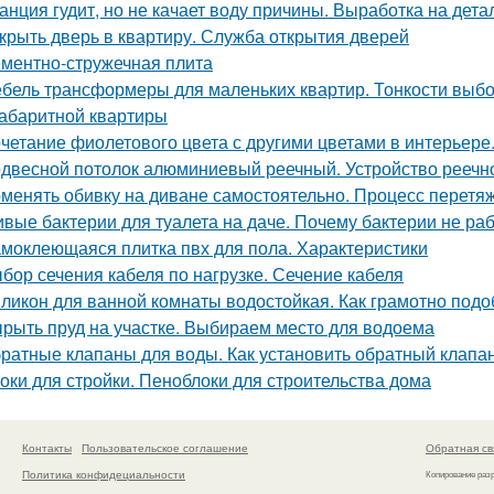
анция гудит, но не качает воду причины. Выработка на дет
крыть дверь в квартиру. Служба открытия дверей
ментно-стружечная плита
бель трансформеры для маленьких квартир. Тонкости выб
абаритной квартиры
четание фиолетового цвета с другими цветами в интерьере
двесной потолок алюминиевый реечный. Устройство реечно
менять обивку на диване самостоятельно. Процесс перетяж
вые бактерии для туалета на даче. Почему бактерии не ра
моклеющаяся плитка пвх для пола. Характеристики
бор сечения кабеля по нагрузке. Сечение кабеля
ликон для ванной комнаты водостойкая. Как грамотно подо
рыть пруд на участке. Выбираем место для водоема
ратные клапаны для воды. Как установить обратный клапан
оки для стройки. Пеноблоки для строительства дома
Контакты
Пользовательское соглашение
Обратная св
Политика конфидециальности
Копирование раз