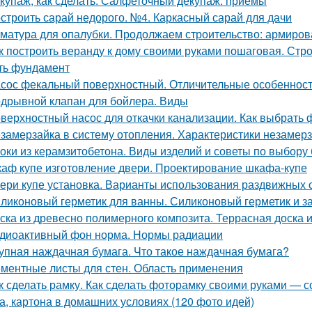
купаж, как сделать. Салфеточный декупаж: приемы
строить сарай недорого. №4. Каркасный сарай для дачи
матура для опалубки. Продолжаем строительство: армиров
к построить веранду к дому своими руками пошаговая. Стро
ть фундамент
сос фекальный поверхностный. Отличительные особеннос
дрывной клапан для бойлера. Виды
верхностный насос для откачки канализации. Как выбрать 
замерзайка в систему отопления. Характеристики незамер
оки из керамзитобетона. Виды изделий и советы по выбору
аф купе изготовление двери. Проектирование шкафа-купе
ери купе установка. Варианты использования раздвижных 
ликоновый герметик для ванны. Силиконовый герметик и за
ска из древесно полимерного композита. Террасная доска 
диоактивный фон норма. Нормы радиации
упная наждачная бумага. Что такое наждачная бумага?
ментные листы для стен. Область применения
к сделать рамку. Как сделать фоторамку своими руками — с
а, картона в домашних условиях (120 фото идей)