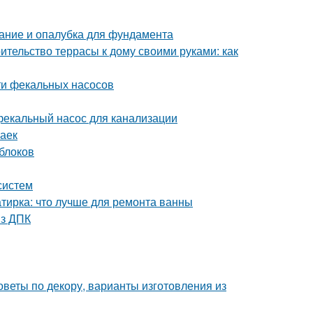
ание и опалубка для фундамента
ительство террасы к дому своими руками: как
ти фекальных насосов
фекальный насос для канализации
заек
 блоков
систем
тирка: что лучше для ремонта ванны
из ДПК
оветы по декору, варианты изготовления из