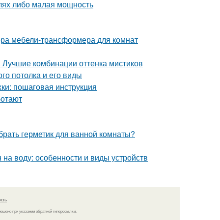
алях либо малая мощность
ора мебели-трансформера для комнат
. Лучшие комбинации оттенка мистиков
го потолка и его виды
ки: пошаговая инструкция
ботают
брать герметик для ванной комнаты?
 на воду: особенности и виды устройств
язь
решено при указании обратной гиперссылки.