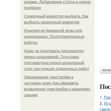
руками. Добавление статьи в новую
подборку
Сварочный инвертор выбрать. Как
выбрать сварочный инвертор
Изделия из бумажной лозы для
начинающих. Подготовительные
работы
Надо ли грунтовать гипсокартон
перед шпаклевкой. Грунтовка
гипсокартона перед шпаклевкой
стен: инструкция отделочных работ
читат
Оформление пристройки к
частному дому. Как оформить
Пос
возведение пристройки к нежилому
зданию
1.
Пок
2.
Уст
сдела