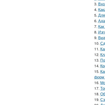
3.
Вхо
4.
Как
5.
Для
6.
Ада
7.
Как
8.
Изг
9.
Вид
10.
Сд
11.
Ка
12.
Кл
13.
По
14.
Кр
15.
Ка
форм 
16.
Мо
17.
То
18.
Об
19.
Сэ