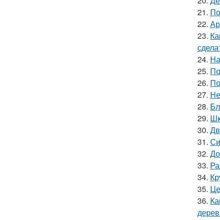
20.
Де
21.
По
22.
Ар
23.
Ка
сдела
24.
На
25.
По
26.
По
27.
Не
28.
Бл
29.
Шк
30.
Дв
31.
Си
32.
До
33.
Ра
34.
Кр
35.
Це
36.
Ка
дерев