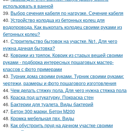
использовать в ванной
39.
Выбор сечения кабеля по нагрузке. Сечение кабеля
40.
Устройство колодца из бетонных колец для
водопровода. Как выкопать колодец своими руками из
бетонных колец?
41.
Строительство бытовок на участке. №1. Для чего
нужна дачная бытовка?
42.
Коврики из тряпок. Коврик из старых вещей своими
руками - подборка интересных пошаговых мастер-
классов с фото примерами
43.
Турник дома своими руками. Турник своими руками:
чертежи, размеры и фото пошагового изготовления
44.
Чем делать стяжку пола. Для чего нужна стяжка пола
45.
Краска под штукатурку. Покраска стен
46.
Бактерии для туалета. Виды бактерий
47.
Бетон 300 марки. Бетон М200
48.
Кромка мебельная пвх. Виды
49.
Как обустроить пруд на дачном участке своими