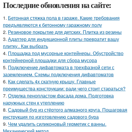
Последние обновления на сайте:
1.
Бетонная стяжка пола в гараже. Какие требования
предъявляются к бетонному гаражному полу
2.
Резиновое покрытие для детских. Плитка из резины
3.
Адаптер для индукционной плиты превратит вашу
плитку.. Как выбрать
4.
Площадка под мусорные контейнеры. Обустройство
контейнерной площадки для сбора мусора
5.
Подключение дифавтомата в трехфазной сети с
заземлением. Схемы подключения дифавтоматов
6.
Как сделать 4х скатную крышу. Главные
преимущества конструкции: ради чего стоит стараться?
7.
Отделка пенопластом фасада дома. Подготовка
наружных стен к утеплению
8.
Садовый бур из стёртого алмазного круга. Пошаговая
инструкция по изготовлению садового бура
9.
Чем удалить силиконовый герметик с ванны.
Механический метод