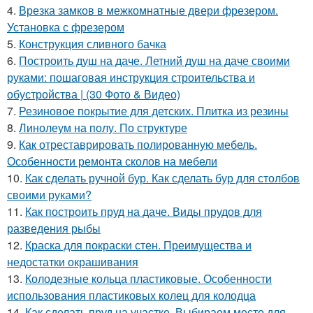
4.
Врезка замков в межкомнатные двери фрезером.
Установка с фрезером
5.
Конструкция сливного бачка
6.
Построить душ на даче. Летний душ на даче своими
руками: пошаговая инструкция строительства и
обустройства | (30 Фото & Видео)
7.
Резиновое покрытие для детских. Плитка из резины
8.
Линолеум на полу. По структуре
9.
Как отреставрировать полированную мебель.
Особенности ремонта сколов на мебели
10.
Как сделать ручной бур. Как сделать бур для столбов
своими руками?
11.
Как построить пруд на даче. Виды прудов для
разведения рыбы
12.
Краска для покраски стен. Преимущества и
недостатки окрашивания
13.
Колодезные кольца пластиковые. Особенности
использования пластиковых колец для колодца
14.
Как сделать пруд на участке. Выбираем место для