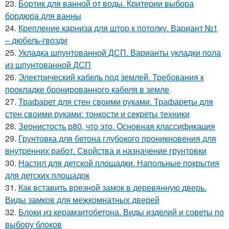
23.
Бортик для ванной от воды. Критерии выбора
бордюра для ванны
24.
Крепление карниза для штор к потолку. Вариант №1
– дюбель-гвозди
25.
Укладка шпунтованной ДСП. Варианты укладки пола
из шпунтованной ДСП
26.
Электрический кабель под землей. Требования к
прокладке бронированного кабеля в земле
27.
Трафарет для стен своими руками. Трафареты для
стен своими руками: тонкости и секреты техники
28.
Зернистость р80, что это. Основная классификация
29.
Грунтовка для бетона глубокого проникновения для
внутренних работ. Свойства и назначение грунтовки
30.
Настил для детской площадки. Напольные покрытия
для детских площадок
31.
Как вставить врезной замок в деревянную дверь.
Виды замков для межкомнатных дверей
32.
Блоки из керамзитобетона. Виды изделий и советы по
выбору блоков