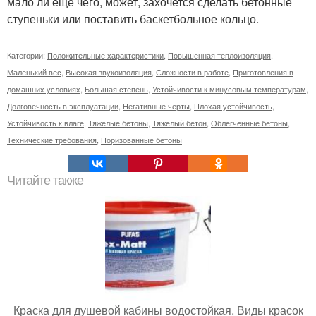
мало ли еще чего, может, захочется сделать бетонные
ступеньки или поставить баскетбольное кольцо.
Категории:
Положительные характеристики
,
Повышенная теплоизоляция
,
Маленький вес
,
Высокая звукоизоляция
,
Сложности в работе
,
Приготовления в
домашних условиях
,
Большая степень
,
Устойчивости к минусовым температурам
,
Долговечность в эксплуатации
,
Негативные черты
,
Плохая устойчивость
,
Устойчивость к влаге
,
Тяжелые бетоны
,
Тяжелый бетон
,
Облегченные бетоны
,
Технические требования
,
Поризованные бетоны
Читайте также
Краска для душевой кабины водостойкая. Виды красок