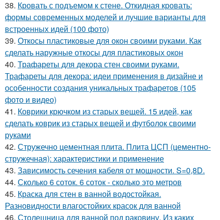
38.
Кровать с подъемом к стене. Откидная кровать:
формы современных моделей и лучшие варианты для
встроенных идей (100 фото)
39.
Откосы пластиковые для окон своими руками. Как
сделать наружные откосы для пластиковых окон
40.
Трафареты для декора стен своими руками.
Трафареты для декора: идеи применения в дизайне и
особенности создания уникальных трафаретов (105
фото и видео)
41.
Коврики крючком из старых вещей. 15 идей, как
сделать коврик из старых вещей и футболок своими
руками
42.
Стружечно цементная плита. Плита ЦСП (цементно-
стружечная): характеристики и применение
43.
Зависимость сечения кабеля от мощности. S=0,8D.
44.
Сколько 6 соток. 6 соток - сколько это метров
45.
Краска для стен в ванной водостойкая.
Разновидности влагостойких красок для ванной
46.
Столешница для ванной под раковину. Из каких