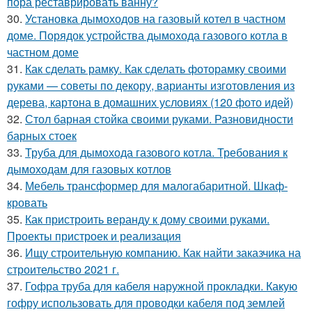
пора реставрировать ванну?
30.
Установка дымоходов на газовый котел в частном
доме. Порядок устройства дымохода газового котла в
частном доме
31.
Как сделать рамку. Как сделать фоторамку своими
руками — советы по декору, варианты изготовления из
дерева, картона в домашних условиях (120 фото идей)
32.
Стол барная стойка своими руками. Разновидности
барных стоек
33.
Труба для дымохода газового котла. Требования к
дымоходам для газовых котлов
34.
Мебель трансформер для малогабаритной. Шкаф-
кровать
35.
Как пристроить веранду к дому своими руками.
Проекты пристроек и реализация
36.
Ищу строительную компанию. Как найти заказчика на
строительство 2021 г.
37.
Гофра труба для кабеля наружной прокладки. Какую
гофру использовать для проводки кабеля под землей