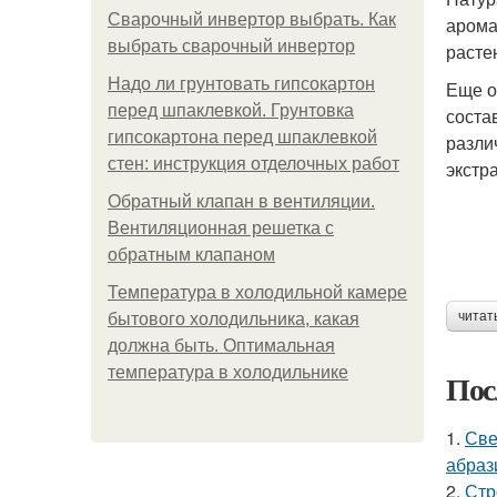
Сварочный инвертор выбрать. Как
арома
выбрать сварочный инвертор
расте
Надо ли грунтовать гипсокартон
Еще о
перед шпаклевкой. Грунтовка
соста
гипсокартона перед шпаклевкой
разли
стен: инструкция отделочных работ
экстр
Обратный клапан в вентиляции.
Вентиляционная решетка с
обратным клапаном
Температура в холодильной камере
читат
бытового холодильника, какая
должна быть. Оптимальная
температура в холодильнике
Пос
1.
Све
абраз
2.
Стр