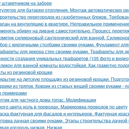
 штакетником на заборе
гулятор для батареи отопления. Монтаж автоматических ре
роительство перегородок из газобетонных блоков. Требован
апан на вентиляцию в квартире. Неправильное применени
менять обивку на диване самостоятельно. Процесс перетяж
рметик силиконовый сантехнический для ванной. Силиконо
бор с кирпичными столбами своими руками. Фундамент для
афареты для декора стен своими руками. Трафареты для де
нности создания уникальных трафаретов (105 фото и видео
ликон для ванной комнаты водостойкая. Как грамотно подо
ты из резиновой крошки
крытие на детскую площадку из резиновой крошки. Подгот
врики из тряпок. Коврик из старых вещей своими руками -
о примерами
птик для частного дома топас. Модификации
кого цвета ноль в проводах. Маркировка проводов по цвету
аска фактурная для фасадов и интерьеров. Фактурная крас
товка дачная своими руками. Этапы строительства дачной
вая изгородь низкая. Низкая