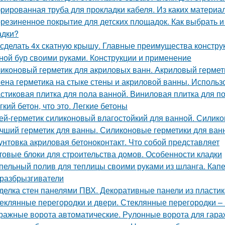
рированная труба для прокладки кабеля. Из каких материа
резиненное покрытие для детских площадок. Как выбрать и
адки?
 сделать 4х скатную крышу. Главные преимущества конструк
ной бур своими руками. Конструкции и применение
иконовый герметик для акриловых ванн. Акриловый гермети
ена герметика на стыке стены и акриловой ванны. Использ
стиковая плитка для пола ванной. Виниловая плитка для п
гкий бетон, что это. Легкие бетоны
ей-герметик силиконовый влагостойкий для ванной. Силик
чший герметик для ванны. Силиконовые герметики для ван
унтовка акриловая бетоноконтакт. Что собой представляет
товые блоки для строительства домов. Особенности кладки
пельный полив для теплицы своими руками из шланга. Капе
разбрызгиватели
делка стен панелями ПВХ. Декоративные панели из пластик
еклянные перегородки и двери. Стеклянные перегородки – 
ражные ворота автоматические. Рулонные ворота для гара