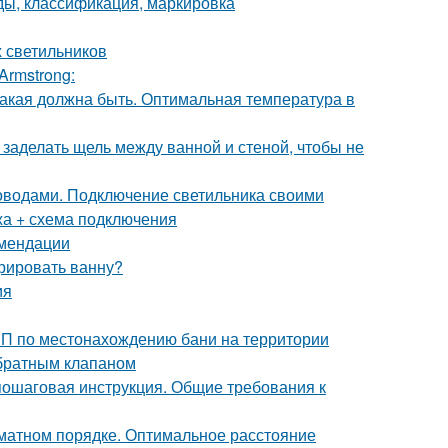
ды, классификация, маркировка
х светильников
Armstrong:
какая должна быть. Оптимальная температура в
 заделать щель между ванной и стеной, чтобы не
роводами. Подключение светильника своими
жа + схема подключения
омендации
рировать ванну?
ия
иП по местонахождению бани на территории
обратным клапаном
пошаговая инструкция. Общие требования к
хматном порядке. Оптимальное расстояние