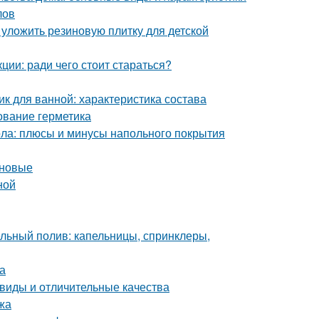
лов
 уложить резиновую плитку для детской
ции: ради чего стоит стараться?
к для ванной: характеристика состава
ование герметика
ола: плюсы и минусы напольного покрытия
оновые
ной
льный полив: капельницы, спринклеры,
а
виды и отличительные качества
жа