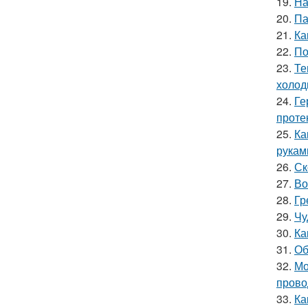
19.
На
20.
Па
21.
Ка
22.
По
23.
Те
холод
24.
Ге
проте
25.
Ка
рукам
26.
Ск
27.
Во
28.
Гр
29.
Чу
30.
Ка
31.
Об
32.
Мо
прово
33.
Ка