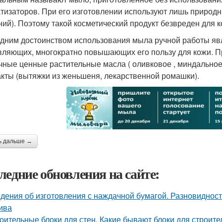
тизаторов. При его изготовлении используют лишь природ
ний). Поэтому такой косметический продукт безвреден для к
дним достоинством использования мыла ручной работы явл
вляющих, многократно повышающих его пользу для кожи. 
чные ценные растительные масла ( оливковое , миндальное,
акты (вытяжки из женьшеня, лекарственной ромашки).
ь дальше →
ледние обновления на сайте:
дения об изготовления с наждачной бумагой. Разновидност
ива
оительные блоки для стен. Какие бывают блоки для строите