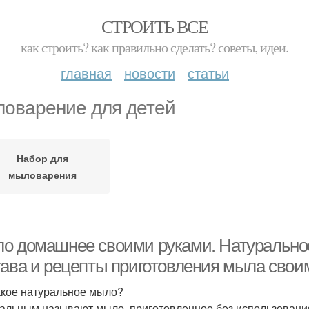
СТРОИТЬ ВСЕ
как строить? как правильно сделать? советы, идеи.
главная
новости
статьи
оварение для детей
Набор для
мыловарения
о домашнее своими руками. Натуральное 
тава и рецепты приготовления мыла свои
акое натуральное мыло?
альным называют мыло, приготовленное без использования