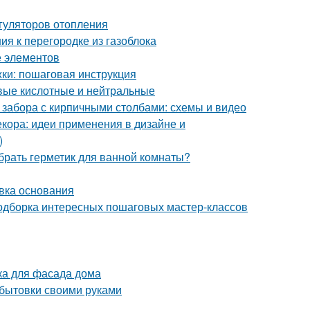
гуляторов отопления
ия к перегородке из газоблока
е элементов
ки: пошаговая инструкция
вые кислотные и нейтральные
 забора с кирпичными столбами: схемы и видео
кора: идеи применения в дизайне и
)
брать герметик для ванной комнаты?
овка основания
 подборка интересных пошаговых мастер-классов
ка для фасада дома
 бытовки своими руками