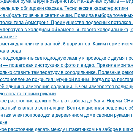
ждачная бумага крупнозернистая. Наждачная бумага — ви
нель для облицовки фасада. Технические характеристики
к выбрать точечные светильники. Правила выбора точечны
толки типа Армстронг. Преимущества подвесных потолков 
мпература в холодильной камере бытового холодильника, 
ильнике
рметик для плитки в ванной. 6 вариантов: Каким герметиком
кала вода
к подсоединить светодиодную лампу к проводке с двумя п
и — пошаговая инструкция с фото и видео. Правила монта
олько ставить температуру в холодильнике. Полезные рек
сстановление покрытия чугунной ванны. Когда пора рестав
ей единица измерения радиации. В чём измеряется радиац
до лопата своими руками
кое расстояние должно быть от забора до бани. Нормы СН
ратный клапан в вентиляции. Вентиляционная решетка с 
нтаж электропроводки в деревянном доме своими руками 
дке
кое расстояние делать между штакетником на заборе в ша