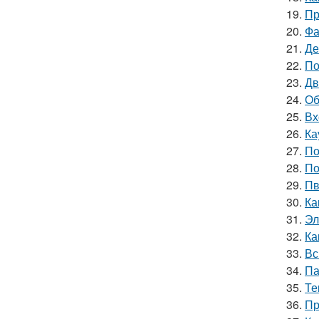
19.
Пр
20.
Фа
21.
Де
22.
По
23.
Дв
24.
Об
25.
Вх
26.
Ка
27.
По
28.
По
29.
Пв
30.
Ка
31.
Эл
32.
Ка
33.
Вс
34.
Па
35.
Те
36.
Пр