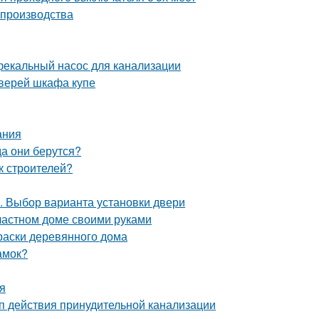
 производства
фекальный насос для канализации
дверей шкафа купе
ания
а они берутся?
к строителей?
. Выбор варианта установки двери
 частном доме своими руками
раски деревянного дома
амок?
я
п действия принудительной канализации