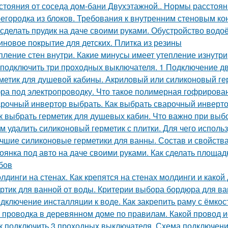
стояния от соседа дом-бани Двухэтажной.. Нормы расстояни
егородка из блоков. Требования к внутренним стеновым ко
 сделать прудик на даче своими руками. Обустройство вод
иновое покрытие для детских. Плитка из резины
пление стен внутри. Какие минусы имеет утепление изнутри
 подключить три проходных выключателя. 1 Подключение 
метик для душевой кабины. Акриловый или силиконовый ге
ра под электропроводку. Что такое полимерная гофрирован
рочный инвертор выбрать. Как выбрать сварочный инверт
к выбрать герметик для душевых кабин. Что важно при выб
м удалить силиконовый герметик с плитки. Для чего использ
чшие силиконовые герметики для ванны. Состав и свойства
оянка под авто на даче своими руками. Как сделать площад
бов
лдинги на стенах. Как крепятся на стенах молдинги и како
ртик для ванной от воды. Критерии выбора бордюра для в
дключение инсталляции к воде. Как закрепить раму с ёмко
 проводка в деревянном доме по правилам. Какой провод 
к подключить 3 проходных выключателя. Схема подключени