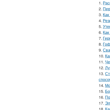
1.
Рас
2.
Пер
3.
Как
4.
Рез
5.
Уте
6.
Как
7.
Гер
8.
Гоф
9.
Сва
10.
Ка
11.
Че
12.
Лу
13.
Ст
спосо
14.
Мо
15.
Бо
16.
По
17.
Эл
18.
Ка