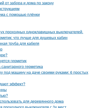
й от забора и дома по закону
нструкциям
оёма с помощью плёнки
двух проходных одноклавишных выключателей.
рметик: что лучше для душевых кабин
ная труба для кабеля
ор
оре?
уется герметик
 санитарного герметика
ку под машину на даче своими руками: 6 простых
й дают эффект?
анны
стью?
использовать для деревянного дома
я проходного выключателя с 3х мест