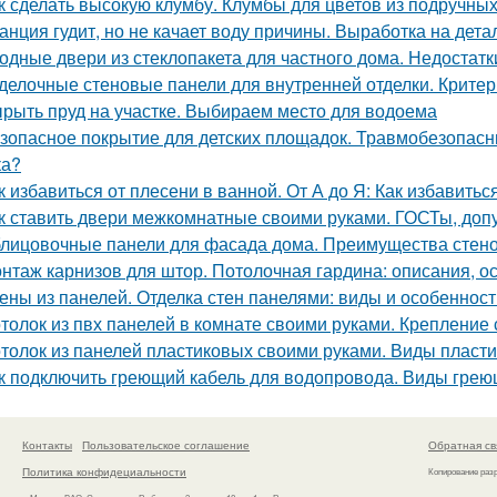
к сделать высокую клумбу. Клумбы для цветов из подручны
анция гудит, но не качает воду причины. Выработка на дет
одные двери из стеклопакета для частного дома. Недостат
делочные стеновые панели для внутренней отделки. Крите
рыть пруд на участке. Выбираем место для водоема
зопасное покрытие для детских площадок. Травмобезопасн
ка?
к избавиться от плесени в ванной. От А до Я: Как избавить
к ставить двери межкомнатные своими руками. ГОСТы, доп
лицовочные панели для фасада дома. Преимущества стено
нтаж карнизов для штор. Потолочная гардина: описания, о
ены из панелей. Отделка стен панелями: виды и особеннос
толок из пвх панелей в комнате своими руками. Крепление
толок из панелей пластиковых своими руками. Виды пласт
к подключить греющий кабель для водопровода. Виды грею
Контакты
Пользовательское соглашение
Обратная св
Политика конфидециальности
Копирование раз