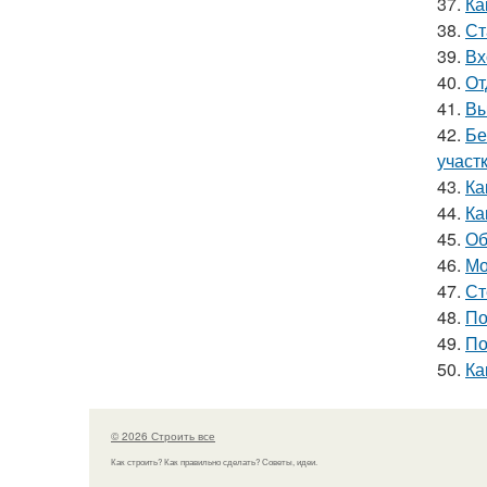
37.
Ка
38.
Ст
39.
Вх
40.
От
41.
Вы
42.
Бе
участ
43.
Ка
44.
Ка
45.
Об
46.
Мо
47.
Ст
48.
По
49.
По
50.
Ка
© 2026 Строить все
Как строить? Как правильно сделать? Советы, идеи.