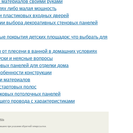
х материалов своими руками
алях либо малая мощность
ки пластиковых входных дверей
рии выбора декоративных стеновых панелей
ые покрытия детских площадок: что выбрать для
ся от плесени в ванной в домашних условиях
уски и неясные вопросы
вых панелей для отделки дома
собенности конструкции
ти материалов
 стартовых полос
иковых потолочных панелей
щего провода с характеристиками
язь
решено при указании обратной гиперссылки.