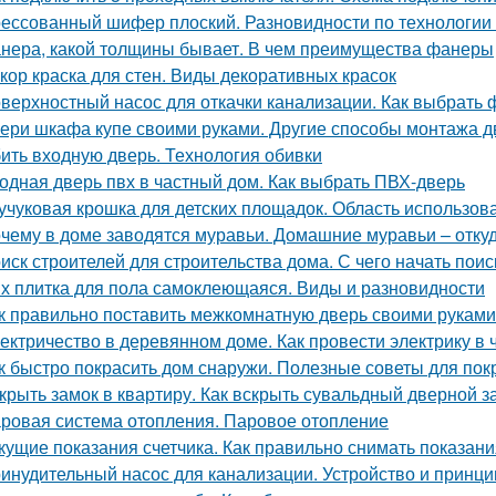
ессованный шифер плоский. Разновидности по технологии
нера, какой толщины бывает. В чем преимущества фанеры
кор краска для стен. Виды декоративных красок
верхностный насос для откачки канализации. Как выбрать 
ери шкафа купе своими руками. Другие способы монтажа 
ить входную дверь. Технология обивки
одная дверь пвх в частный дом. Как выбрать ПВХ-дверь
учуковая крошка для детских площадок. Область использов
чему в доме заводятся муравьи. Домашние муравьи – откуд
иск строителей для строительства дома. С чего начать поис
х плитка для пола самоклеющаяся. Виды и разновидности
к правильно поставить межкомнатную дверь своими руками
ектричество в деревянном доме. Как провести электрику в
к быстро покрасить дом снаружи. Полезные советы для пок
крыть замок в квартиру. Как вскрыть сувальдный дверной з
ровая система отопления. Паровое отопление
кущие показания счетчика. Как правильно снимать показани
инудительный насос для канализации. Устройство и принци