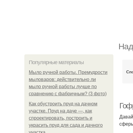
Над
Популярные материалы
Сп
Мыло ручной работы. Премудрости
мыловаров: действительно ли
мыло ручной работы лучше по
сравнению с фабричным? (3 фото)
Как обустроить пруд на дачном
Гоф
участке. Пруд на даче —, как
Давай
спроектировать, построить и
сферы
украсить пруд для сада и дачного
участка