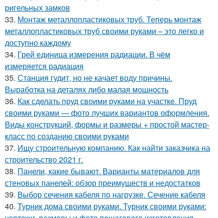
ригельных замков
33.
Монтаж металлопластиковых труб. Теперь монтаж
металлопластиковых труб своими руками – это легко и
доступно каждому
34.
Грей единица измерения радиации. В чём
измеряется радиация
35.
Станция гудит, но не качает воду причины.
Выработка на деталях либо малая мощность
36.
Как сделать пруд своими руками на участке. Пруд
своими руками — фото лучших вариантов оформления.
Виды конструкций, формы и размеры + простой мастер-
класс по созданию своими руками
37.
Ищу строительную компанию. Как найти заказчика на
строительство 2021 г.
38.
Панели, какие бывают. Варианты материалов для
стеновых панелей: обзор преимуществ и недостатков
39.
Выбор сечения кабеля по нагрузке. Сечение кабеля
40.
Турник дома своими руками. Турник своими руками:
чертежи, размеры и фото пошагового изготовления