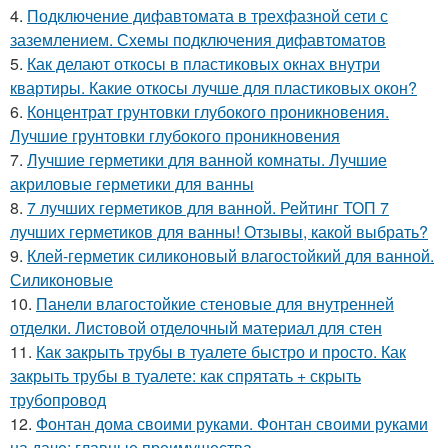
4.
Подключение дифавтомата в трехфазной сети с
заземлением. Схемы подключения дифавтоматов
5.
Как делают откосы в пластиковых окнах внутри
квартиры. Какие откосы лучше для пластиковых окон?
6.
Концентрат грунтовки глубокого проникновения.
Лучшие грунтовки глубокого проникновения
7.
Лучшие герметики для ванной комнаты. Лучшие
акриловые герметики для ванны
8.
7 лучших герметиков для ванной. Рейтинг ТОП 7
лучших герметиков для ванны! Отзывы, какой выбрать?
9.
Клей-герметик силиконовый влагостойкий для ванной.
Силиконовые
10.
Панели влагостойкие стеновые для внутренней
отделки. Листовой отделочный материал для стен
11.
Как закрыть трубы в туалете быстро и просто. Как
закрыть трубы в туалете: как спрятать + скрыть
трубопровод
12.
Фонтан дома своими руками. Фонтан своими руками
на даче: главные преимущества