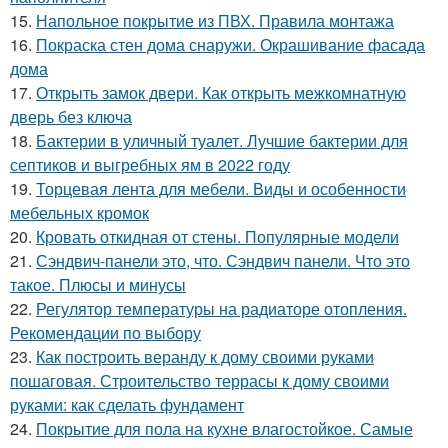
15.
Напольное покрытие из ПВХ. Правила монтажа
16.
Покраска стен дома снаружи. Окрашивание фасада
дома
17.
Открыть замок двери. Как открыть межкомнатную
дверь без ключа
18.
Бактерии в уличный туалет. Лучшие бактерии для
септиков и выгребных ям в 2022 году
19.
Торцевая лента для мебели. Виды и особенности
мебельных кромок
20.
Кровать откидная от стены. Популярные модели
21.
Сэндвич-панели это, что. Сэндвич панели. Что это
такое. Плюсы и минусы
22.
Регулятор температуры на радиаторе отопления.
Рекомендации по выбору
23.
Как построить веранду к дому своими руками
пошаговая. Строительство террасы к дому своими
руками: как сделать фундамент
24.
Покрытие для пола на кухне влагостойкое. Самые