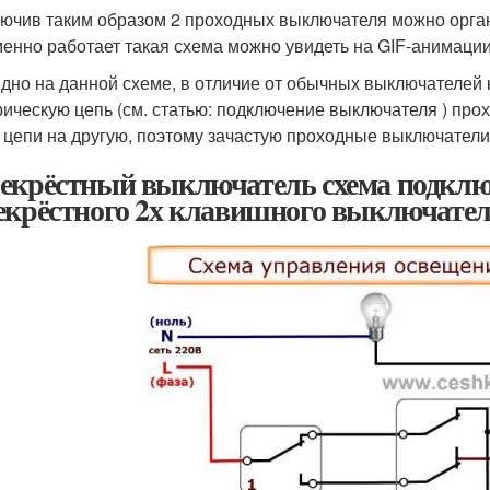
ючив таким образом 2 проходных выключателя можно орган
менно работает такая схема можно увидеть на GIF-анимаци
идно на данной схеме, в отличие от обычных выключателей
рическую цепь (см. статью: подключение выключателя ) п
 цепи на другую, поэтому зачастую проходные выключател
екрёстный выключатель схема подклю
екрёстного 2х клавишного выключате