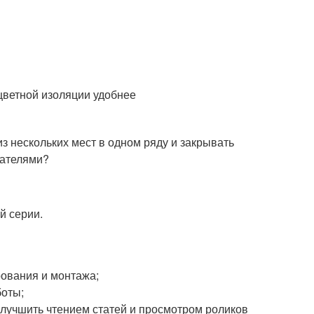
цветной изоляции удобнее
з нескольких мест в одном ряду и закрывать
чателями?
й серии.
рования и монтажа;
боты;
 улучшить чтением статей и просмотром роликов