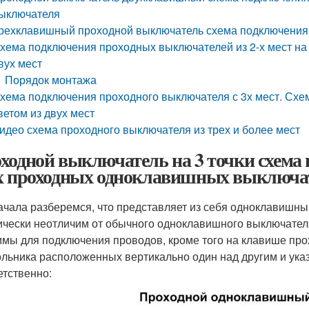
ыключателя
рехклавишный проходной выключатель схема подключения н
хема подключения проходных выключателей из 2-х мест на
вух мест
Порядок монтажа
хема подключения проходного выключателя с 3х мест. Сх
ветом из двух мест
идео схема проходного выключателя из трех и более мест
ходной выключатель на 3 точки схема
х проходных одноклавишных выключат
ачала разберемся, что представляет из себя одноклавишн
ически неотличим от обычного одноклавишного выключателя,
ммы для подключения проводов, кроме того на клавише про
ольника расположенных вертикально один над другим и ук
етственно: