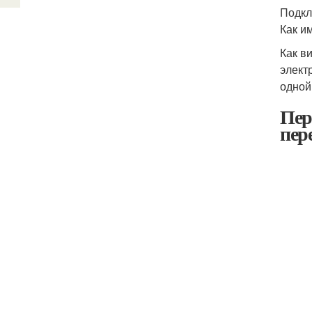
Подкл
Как и
Как в
элект
одной
Пер
пер