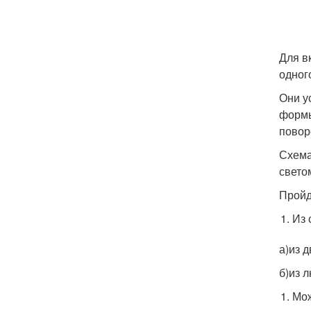
Для в
одног
Они у
формы
повор
Схема
свето
Пройд
Из 
а)из д
б)из 
Мож