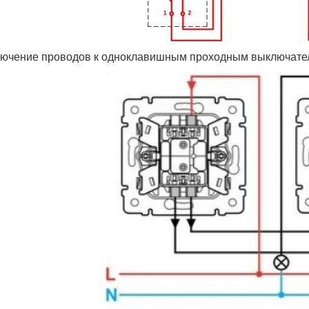
ючение проводов к одноклавишным проходным выключате