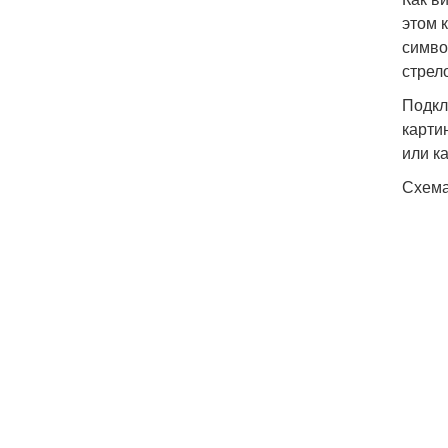
этом 
симво
стрел
Подкл
карти
или к
Схема