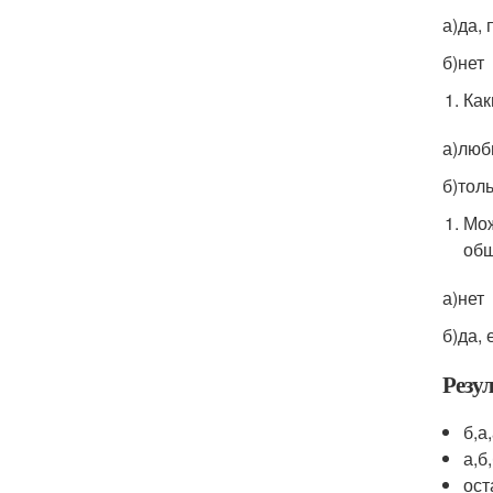
а)да,
б)нет
Как
а)люб
б)тол
Мож
общ
а)нет
б)да,
Резул
б,а
а,б
ост