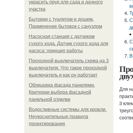
украсить пруд для сада и дачного
в
участка
Т
Бытовки с туалетом и душем.
С
Применение бытовок с санузлом
д
Насосная станция с датчиком
С
сухого хода. Датчик сухого хода для
с
насоса: принцип работы
В
Проходной выключатель схема на 3
Про
выключателя. Что такое проходной
дву
выключатель и как он работает
Облицовка фасада панелями.
Для н
Критерии выбора фасадной
практ
панельной отделки
3 кле
Водосливные системы для кровли.
треуг
Неукоснительные правила
соотв
проектирования