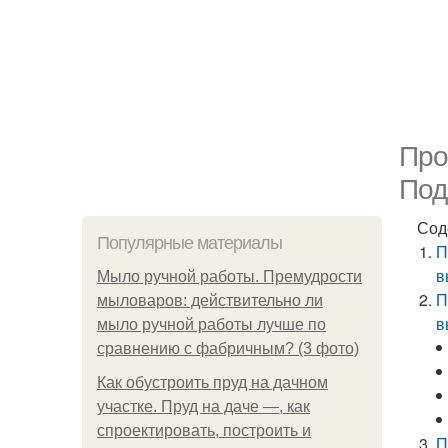
Про
Под
Сод
Популярные материалы
П
в
Мыло ручной работы. Премудрости
П
мыловаров: действительно ли
в
мыло ручной работы лучше по
сравнению с фабричным? (3 фото)
Как обустроить пруд на дачном
участке. Пруд на даче —, как
спроектировать, построить и
П