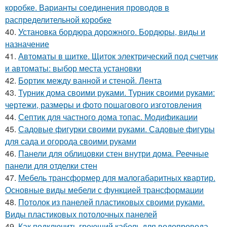
коробке. Варианты соединения проводов в
распределительной коробке
40.
Установка бордюра дорожного. Бордюры, виды и
назначение
41.
Автоматы в щитке. Щиток электрический под счетчик
и автоматы: выбор места установки
42.
Бортик между ванной и стеной. Лента
43.
Турник дома своими руками. Турник своими руками:
чертежи, размеры и фото пошагового изготовления
44.
Септик для частного дома топас. Модификации
45.
Садовые фигурки своими руками. Садовые фигуры
для сада и огорода своими руками
46.
Панели для облицовки стен внутри дома. Реечные
панели для отделки стен
47.
Мебель трансформер для малогабаритных квартир.
Основные виды мебели с функцией трансформации
48.
Потолок из панелей пластиковых своими руками.
Виды пластиковых потолочных панелей
49.
Как подключить греющий кабель для водопровода.