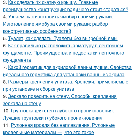
3.
Как сделать 4х скатную крышу. Главные
преимущества конструкции: ради чего стоит стараться?
4.
Узнаем, как изготовить ямобур своими руками.
Изготовление ямобура своими руками: разбор
конструктивных особенностей
5.
Туалет, как сделать. Туалеты без выгребной ямы
6.
Как правильно расположить арматуру в ленточном
фундаменте. Преимущества и недостатки ленточного
фундамента
7.
Какой герметик для акриловой ванны лучше. Свойства
идеального герметика для установки ванны из акрила
8.
Размеры крепления унитаза. Крепежи, применяемые
при установке и сборке унитаза
9.
Зеркало повесить на стену. Способы крепления
зеркала на стену
10.
Грунтовка для стен глубокого проникновения.
Лучшие грунтовки глубокого проникновения
11.
Рулонная кровля без наплавления. Рулонные
кровельные материалы —, что это такое