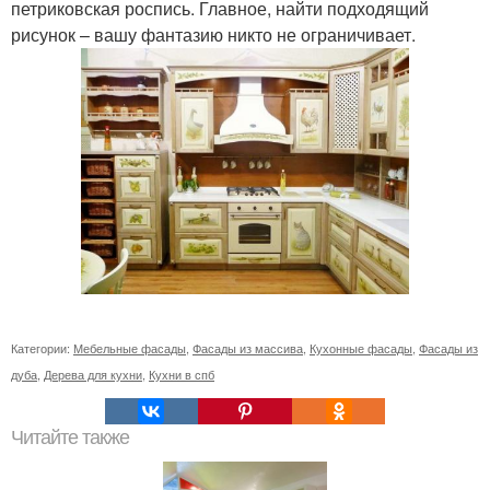
петриковская роспись. Главное, найти подходящий
рисунок – вашу фантазию никто не ограничивает.
Категории:
Мебельные фасады
,
Фасады из массива
,
Кухонные фасады
,
Фасады из
дуба
,
Дерева для кухни
,
Кухни в спб
Читайте также