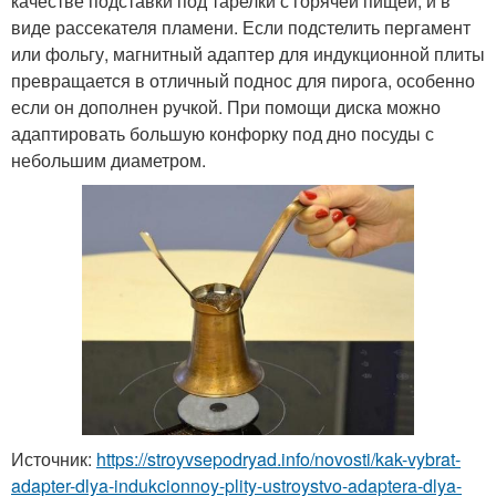
качестве подставки под тарелки с горячей пищей, и в
виде рассекателя пламени. Если подстелить пергамент
или фольгу, магнитный адаптер для индукционной плиты
превращается в отличный поднос для пирога, особенно
если он дополнен ручкой. При помощи диска можно
адаптировать большую конфорку под дно посуды с
небольшим диаметром.
Источник:
https://stroyvsepodryad.info/novosti/kak-vybrat-
adapter-dlya-indukcionnoy-plity-ustroystvo-adaptera-dlya-