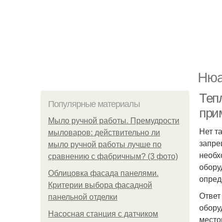
Нюа
Теп
Популярные материалы
при
Мыло ручной работы. Премудрости
Нет т
мыловаров: действительно ли
запре
мыло ручной работы лучше по
необх
сравнению с фабричным? (3 фото)
обору
Облицовка фасада панелями.
опред
Критерии выбора фасадной
Ответ
панельной отделки
обору
Насосная станция с датчиком
место