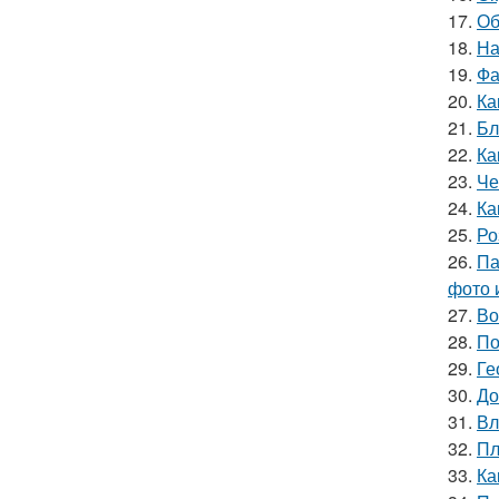
17.
Об
18.
На
19.
Фа
20.
Ка
21.
Бл
22.
Ка
23.
Че
24.
Ка
25.
Ро
26.
Па
фото 
27.
Во
28.
По
29.
Ге
30.
До
31.
Вл
32.
Пл
33.
Ка