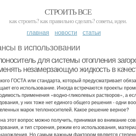
СТРОИТЬ ВСЕ
как строить? как правильно сделать? советы, идеи.
главная
новости
статьи
нсы в использовании
лоноситель для системы отопления загор
менять незамерзающую жидкость в качес
акого ГОСТА или стандарта, который предусматривает обяз
щает его использование. Иногда встречаются проекты про
одимость применения «водно-гликолевых растворов», а есл
дования, у них тоже нет единого общего решения - одни в
еленных марок теплоносителей. Какое решение верное?
 на этот вопрос можно получить, принимая во внимание сов
дования, и тип строения, режим его использования, материа
нахождения. Но самым важным фактором является степен