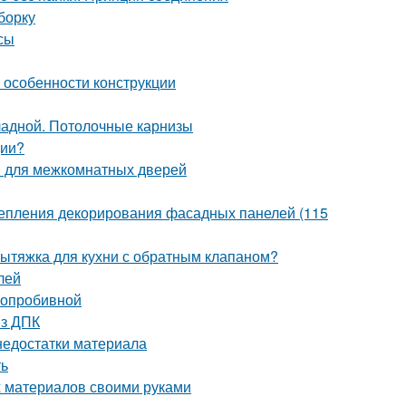
борку
сы
и особенности конструкции
кладной. Потолочные карнизы
ции?
ов для межкомнатных дверей
крепления декорирования фасадных панелей (115
вытяжка для кухни с обратным клапаном?
лей
глопробивной
из ДПК
недостатки материала
ть
х материалов своими руками