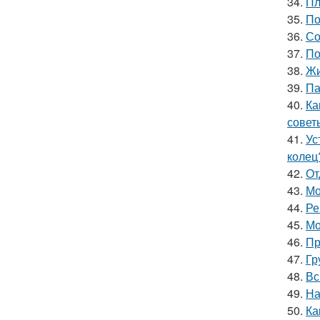
34.
Пл
35.
По
36.
Со
37.
По
38.
Жи
39.
Па
40.
Ка
совет
41.
Ус
колец
42.
От
43.
Мо
44.
Ре
45.
Мо
46.
Пр
47.
Гр
48.
Вс
49.
На
50.
Ка