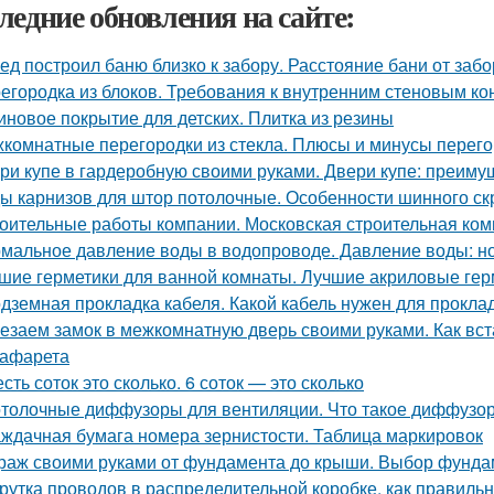
ледние обновления на сайте:
ед построил баню близко к забору. Расстояние бани от заб
егородка из блоков. Требования к внутренним стеновым ко
иновое покрытие для детских. Плитка из резины
комнатные перегородки из стекла. Плюсы и минусы перегор
ри купе в гардеробную своими руками. Двери купе: преиму
ы карнизов для штор потолочные. Особенности шинного ск
оительные работы компании. Московская строительная комп
мальное давление воды в водопроводе. Давление воды: н
шие герметики для ванной комнаты. Лучшие акриловые гер
дземная прокладка кабеля. Какой кабель нужен для проклад
езаем замок в межкомнатную дверь своими руками. Как вст
рафарета
сть соток это сколько. 6 соток — это сколько
толочные диффузоры для вентиляции. Что такое диффузо
ждачная бумага номера зернистости. Таблица маркировок
раж своими руками от фундамента до крыши. Выбор фунда
рутка проводов в распределительной коробке, как правиль