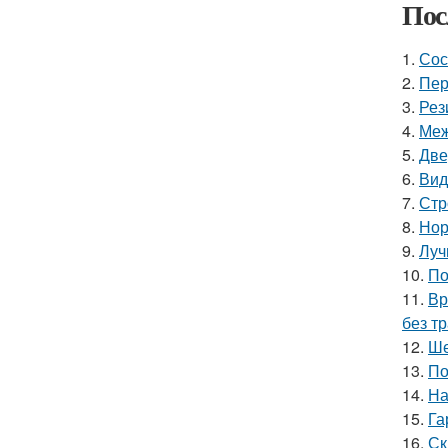
Пос
1.
Сос
2.
Пер
3.
Рез
4.
Меж
5.
Две
6.
Вид
7.
Стр
8.
Нор
9.
Луч
10.
По
11.
Вр
без т
12.
Ше
13.
По
14.
На
15.
Га
16.
Ск