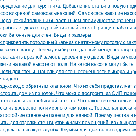
орудование для курятника. Добавление статьи в новую под
сос вихревой самовсасывающий. Самовсасывающие насо
нера, какой толщины бывает. В чем преимущества фанеры
к работает двухконтурный газовый котел. Принцип работы 
оки бетонные для стен. Виды и размеры
к прикрепить потолочный карниз к натяжному потолку с за
м залить ванну. Почему выбирают данный метод реставра
к вставить врезной замок в деревянную дверь. Виды замк
зетки на какой высоте от пола. На какой высоте могут быть
нели для стены. Панели для стен: особенности выбора и 
и видео)
здуховод с обратным клапаном. Что из себя представляет 
строить дом из панелей. Что можно построить из СИП-пане
отекстиль иглопробивной, что это. Что такое геотекстиль и
ска из древесно полимерного композита. Террасная доска 
агостойкие стеновые панели для ванной. Преимущества и 
иты для отделки стен внутри жилых помещений. Как выбра
к сделать высокую клумбу. Клумбы для цветов из подручны