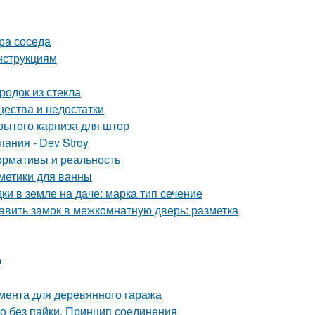
ора соседа
нструкциям
одок из стекла
щества и недостатки
рытого карниза для штор
ания - Dev Stroy
ормативы и реальность
метики для ванны
ки в земле на даче: марка тип сечение
авить замок в межкомнатную дверь: разметка
р
мента для деревянного гаража
но без пайки. Принцип соединения