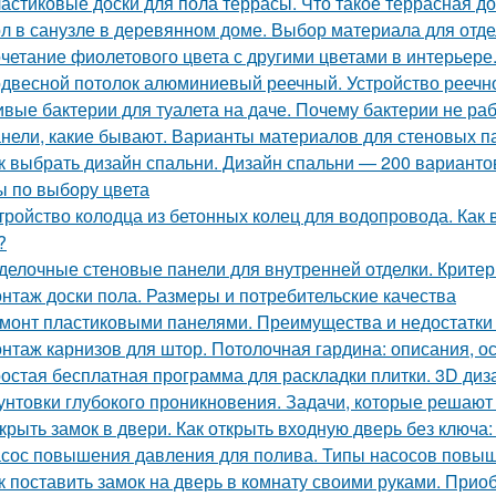
астиковые доски для пола террасы. Что такое террасная до
л в санузле в деревянном доме. Выбор материала для отде
четание фиолетового цвета с другими цветами в интерьере
двесной потолок алюминиевый реечный. Устройство реечно
вые бактерии для туалета на даче. Почему бактерии не ра
нели, какие бывают. Варианты материалов для стеновых п
к выбрать дизайн спальни. Дизайн спальни — 200 вариант
ы по выбору цвета
тройство колодца из бетонных колец для водопровода. Как
?
делочные стеновые панели для внутренней отделки. Крите
нтаж доски пола. Размеры и потребительские качества
монт пластиковыми панелями. Преимущества и недостатки
нтаж карнизов для штор. Потолочная гардина: описания, о
остая бесплатная программа для раскладки плитки. 3D диза
унтовки глубокого проникновения. Задачи, которые решают
крыть замок в двери. Как открыть входную дверь без ключа
сос повышения давления для полива. Типы насосов повыш
к поставить замок на дверь в комнату своими руками. Прио