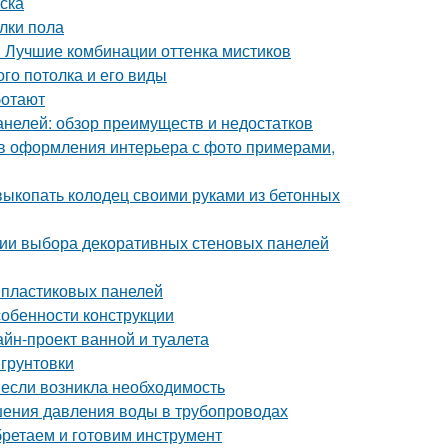
ска
лки пола
. Лучшие комбинации оттенка мистиков
го потолка и его виды
ботают
анелей: обзор преимуществ и недостатков
ов оформления интерьера с фото примерами,
 выкопать колодец своими руками из бетонных
рии выбора декоративных стеновых панелей
 пластиковых панелей
собенности конструкции
йн-проект ванной и туалета
 грунтовки
: если возникла необходимость
ения давления воды в трубопроводах
бретаем и готовим инструмент