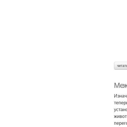
читат
Меж
Изнач
тепер
устан
живот
перег