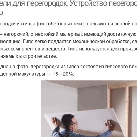
сэндвич-панелей
перегородки
ли для перегородок. Устройство перегоро
о
ородки из гипса (гипсобетонных плит) пользуются особой п
— негорючий, огнестойкий материал, имеющий достаточную 
изоляцию. Гипс легко поддается механической обработке, с
чных компонентов и веществ. Гипс используется для произв
няемых в строительстве.
идно на фото, перегородки из гипса состоят из гипсового
щенной макулатуры — 15—20%: