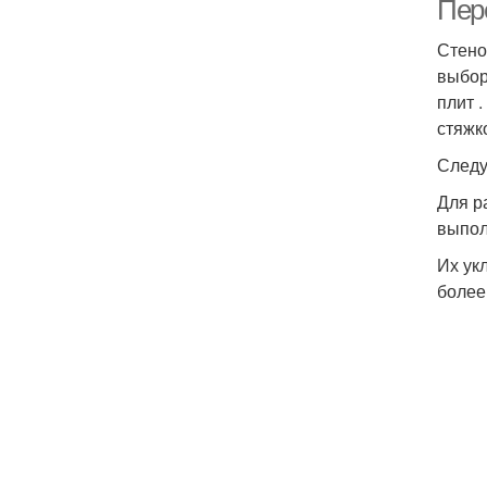
Пер
Стено
выбор
плит 
стяжк
Следу
Для р
выпол
Их ук
более