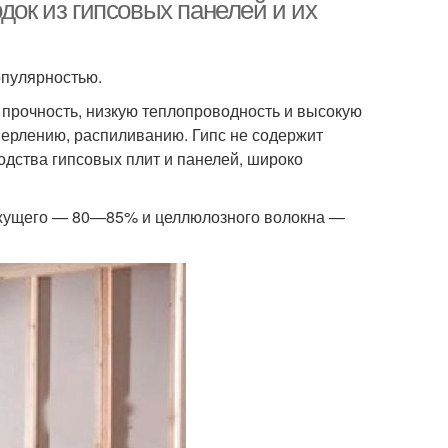
отделки
док из гипсовых панелей и их
опулярностью.
прочность, низкую теплопроводность и высокую
верлению, распиливанию. Гипс не содержит
одства гипсовых плит и панелей, широко
 вяжущего — 80—85% и целлюлозного волокна —