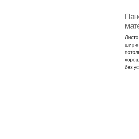
Пан
мат
Листо
ширин
потол
хорош
без у