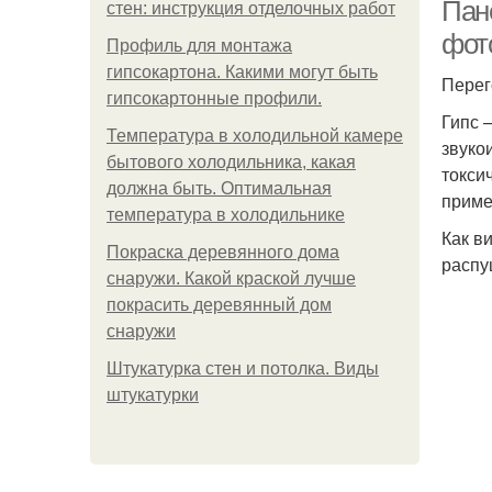
Пане
стен: инструкция отделочных работ
фот
Профиль для монтажа
гипсокартона. Какими могут быть
Перег
гипсокартонные профили.
Гипс 
Температура в холодильной камере
звуко
бытового холодильника, какая
токси
должна быть. Оптимальная
приме
температура в холодильнике
Как в
Покраска деревянного дома
распу
снаружи. Какой краской лучше
покрасить деревянный дом
снаружи
Штукатурка стен и потолка. Виды
штукатурки