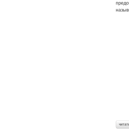
предо
назыв
читат