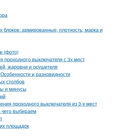
ора
х блоков: армированные, плотность, марка и
и (фото)
я проходного выключателя с 3х мест
ей, жаровни и осушителя
 Особенности и разновидности
ых столбов
сы и минусы
тий
ения проходного выключателя из 3-х мест
з чего выбираем
т
ких площадок