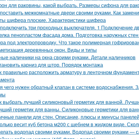
он для раковины, какой выбрать. Размеры сифона для ра
 поставить межкомнатные двери своими руками. Как замени
ты шифера плоские. Характеристики шифера
 подключить три проходных выключателя. 1 Подключение 
елка пенопластом фасада дома. Подготовка наружных стен
ра под электропроводку. Что такое полимерная гофрирован
метизация деревянных окон. Виды и типы
ные наличники на окна своими руками. Детали наличников
тановить карниз для штор. Порядок монтажа
к правильно расположить арматуру в ленточном фундамент
амента
я чего нужен обратный клапан в системе водоснабжения. 
мы
к выбрать лучший силиконовый герметик для ванной. Лучш
чший герметик для ванны. Силиконовые герметики для ван
ичные панели для стен. Описание, плюсы и минусы панеле
олько весит куб бетона м200 с щебнем в жидком виде. Скол
елать водопад своими руками. Водопад своими руками — с