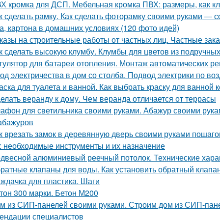
Х кромка для ДСП. Мебельная кромка ПВХ: размеры, как к
к сделать рамку. Как сделать фоторамку своими руками — с
а, картона в домашних условиях (120 фото идей)
казы на строительные работы от частных лиц. Частные зака
к сделать высокую клумбу. Клумбы для цветов из подручны
гулятор для батареи отопления. Монтаж автоматических ре
од электричества в дом со столба. Подвод электрики по воз
аска для туалета и ванной. Как выбрать краску для ванной
елать веранду к дому. Чем веранда отличается от террасы
афон для светильника своими руками. Абажур своими рука
абажуров
к врезать замок в деревянную дверь своими руками пошаго
: необходимые инструменты и их назначение
двесной алюминиевый реечный потолок. Технические хара
ратные клапаны для воды. Как установить обратный клапан
ждачка для пластика. Шаги
тон 300 марки. Бетон М200
м из СИП-панелей своими руками. Строим дом из СИП-пане
ендации специалистов