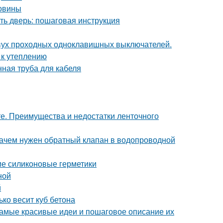
ковины
ть дверь: пошаговая инструкция
двух проходных одноклавишных выключателей.
 к утеплению
ная труба для кабеля
е. Преимущества и недостатки ленточного
Зачем нужен обратный клапан в водопроводной
ие силиконовые герметики
ной
й
ько весит куб бетона
амые красивые идеи и пошаговое описание их