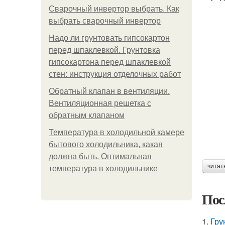
Сварочный инвертор выбрать. Как
выбрать сварочный инвертор
Надо ли грунтовать гипсокартон
перед шпаклевкой. Грунтовка
гипсокартона перед шпаклевкой
стен: инструкция отделочных работ
Обратный клапан в вентиляции.
Вентиляционная решетка с
обратным клапаном
Температура в холодильной камере
бытового холодильника, какая
должна быть. Оптимальная
читат
температура в холодильнике
Пос
1.
Гру