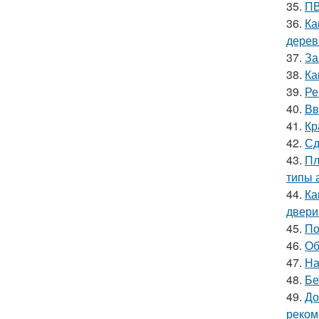
35.
ПВ
36.
Ка
дерев
37.
За
38.
Ка
39.
Ре
40.
Вв
41.
Кр
42.
Сд
43.
Пл
типы 
44.
Ка
двери
45.
По
46.
Об
47.
На
48.
Бе
49.
До
реком