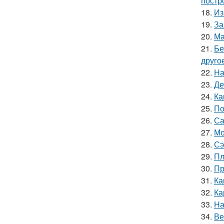
постр
18.
Из
19.
За
20.
Ма
21.
Бе
друго
22.
На
23.
Де
24.
Ка
25.
По
26.
Са
27.
Мо
28.
Сэ
29.
Пл
30.
Пр
31.
Ка
32.
Ка
33.
На
34.
Ве