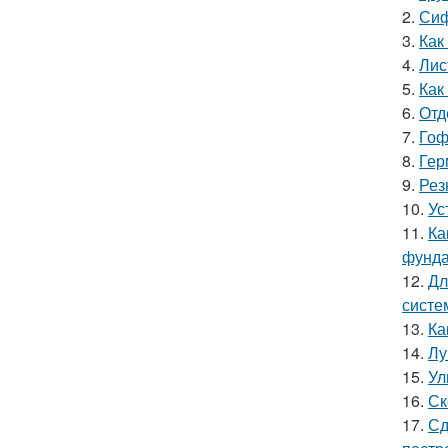
2.
Сиф
3.
Как
4.
Лис
5.
Как
6.
Отд
7.
Гоф
8.
Гер
9.
Рез
10.
Ус
11.
Ка
фунд
12.
Дл
систе
13.
Ка
14.
Лу
15.
Ул
16.
Ск
17.
Сд