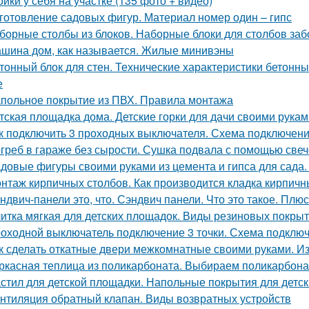
ойки у себя на участке (135 фото + видео)
готовление садовых фигур. Материал номер один – гипс
борные столбы из блоков. Наборные блоки для столбов заб
шина дом, как называется. Жилые минивэны
тонный блок для стен. Технические характеристики бетонны
е
польное покрытие из ПВХ. Правила монтажа
тская площадка дома. Детские горки для дачи своими рукам
к подключить 3 проходных выключателя. Схема подключени
греб в гараже без сырости. Сушка подвала с помощью свеч
довые фигуры своими руками из цемента и гипса для сада.
нтаж кирпичных столбов. Как производится кладка кирпичн
ндвич-панели это, что. Сэндвич панели. Что это такое. Плю
итка мягкая для детских площадок. Виды резиновых покры
оходной выключатель подключение 3 точки. Схема подключ
к сделать откатные двери межкомнатные своими руками. И
ркасная теплица из поликарбоната. Выбираем поликарбона
стил для детской площадки. Напольные покрытия для детс
нтиляция обратный клапан. Виды возвратных устройств