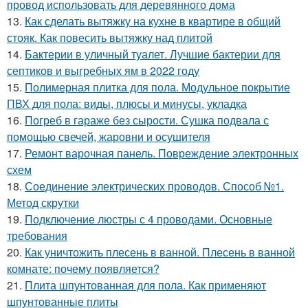
провод использовать для деревянного дома
13.
Как сделать вытяжку на кухне в квартире в общий
стояк. Как повесить вытяжку над плитой
14.
Бактерии в уличный туалет. Лучшие бактерии для
септиков и выгребных ям в 2022 году
15.
Полимерная плитка для пола. Модульное покрытие
ПВХ для пола: виды, плюсы и минусы, укладка
16.
Погреб в гараже без сырости. Сушка подвала с
помощью свечей, жаровни и осушителя
17.
Ремонт варочная панель. Повреждение электронных
схем
18.
Соединение электрических проводов. Способ №1.
Метод скрутки
19.
Подключение люстры с 4 проводами. Основные
требования
20.
Как уничтожить плесень в ванной. Плесень в ванной
комнате: почему появляется?
21.
Плита шпунтованная для пола. Как применяют
шпунтованные плиты