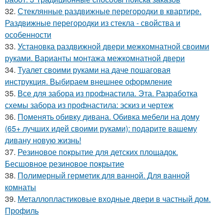
32.
Стеклянные раздвижные перегородки в квартире.
Раздвижные перегородки из стекла - свойства и
особенности
33.
Установка раздвижной двери межкомнатной своими
руками. Варианты монтажа межкомнатной двери
34.
Туалет своими руками на даче пошаговая
инструкция. Выбираем внешнее оформление
35.
Все для забора из профнастила. Эта. Разработка
схемы забора из профнастила: эскиз и чертеж
36.
Поменять обивку дивана. Обивка мебели на дому
(65+ лучших идей своими руками): подарите вашему
дивану новую жизнь!
37.
Резиновое покрытие для детских площадок.
Бесшовное резиновое покрытие
38.
Полимерный герметик для ванной. Для ванной
комнаты
39.
Металлопластиковые входные двери в частный дом.
Профиль