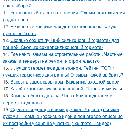
при выборе?
11.
Установить батарею отопления. Схемы подключения
радиаторов
12.
Резиновые коврики для детских площадок. Какую
лучше выбрать
13.
Сколько сохнет лучший силиконовый герметик для
ванной. Сколько сохнет силиконовый герметик
14.
Где найти заказы на строительные работы. Частные
заказы и тендеры на ремонт и строительство
15.
7 лучших герметиков для ванной. Рейтинг ТОП 7
лучших герметиков для ванны! Отзывы, какой выбрать?
16.
Вскрыть замок квартиры. Вскрытие входной двери
17.
Какой герметик лучше для ванной. Плюсы и минусы
18.
Замена обивки дивана. Что собой представляет
перетяжка дивана
19.
Сделать водопад своими руками. Водопад своими
руками — самые красивые идеи и пошаговое описание
их постройки у себя на участке (135 фото + видео)