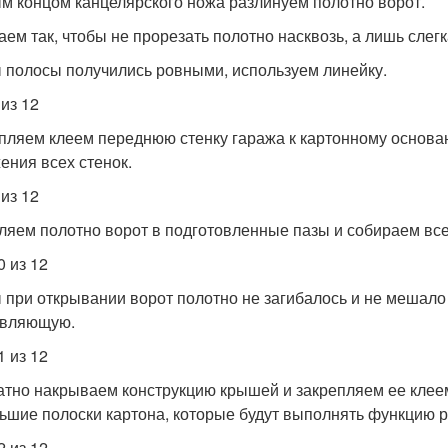
м концом канцелярского ножа разлинуем полотно ворот.
аем так, чтобы не прорезать полотно насквозь, а лишь слегк
 полосы получились ровными, используем линейку.
 из 12
пляем клеем переднюю стенку гаража к картонному основа
ения всех стенок.
 из 12
ляем полотно ворот в подготовленные пазы и собираем все
0 из 12
 при открывании ворот полотно не загибалось и не мешало
авляющую.
1 из 12
атно накрываем конструкцию крышей и закрепляем ее клее
ьшие полоски картона, которые будут выполнять функцию р
2 из 12