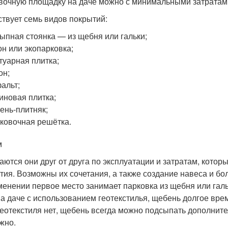
вочную площадку на даче можно с минимальными затратам
твует семь видов покрытий:
ыпная стоянка — из щебня или гальки;
он или экопарковка;
туарная плитка;
он;
альт;
иновая плитка;
ень-плитняк;
ковочная решётка.
м
аются они друг от друга по эксплуатации и затратам, которы
тия. Возможны их сочетания, а также создание навеса и бо
менении первое место занимает парковка из щебня или гал
на даче с использованием геотекстилья, щебень долгое вре
геотекстиля нет, щебень всегда можно подсыпать дополнител
жно.