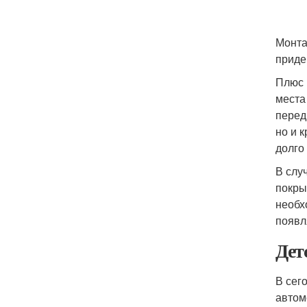
Монта
приде
Плюс 
места
перед
но и 
долго
В слу
покры
необх
появл
Дет
В сег
автом