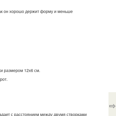
как он хорошо держит форму и меньше
ки размером 12х6 см.
рот.
⇨
адает с расстоянием между двумя створками