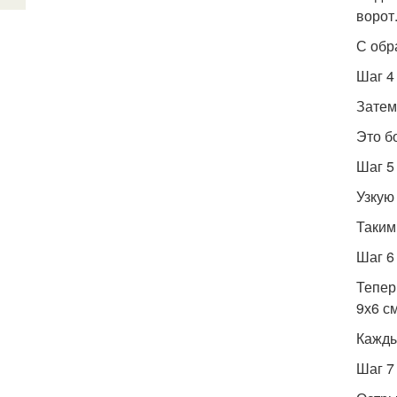
ворот
С обр
Шаг 4
Затем
Это б
Шаг 5
Узкую
Таким
Шаг 6
Тепер
9х6 см
Кажды
Шаг 7