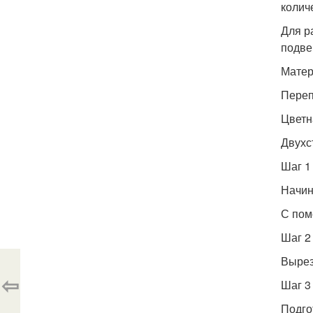
колич
Для р
подве
Мате
Переп
Цветн
Двухс
Шаг 1
Начин
С пом
Шаг 2
Вырез
⇦
Шаг 3
Подго