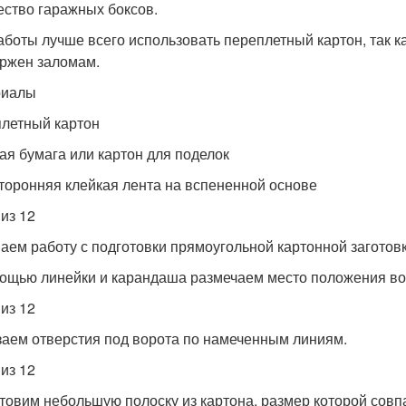
ество гаражных боксов.
аботы лучше всего использовать переплетный картон, так 
ржен заломам.
риалы
летный картон
ая бумага или картон для поделок
торонняя клейкая лента на вспененной основе
 из 12
аем работу с подготовки прямоугольной картонной заготов
ощью линейки и карандаша размечаем место положения во
 из 12
аем отверстия под ворота по намеченным линиям.
 из 12
товим небольшую полоску из картона, размер которой совп