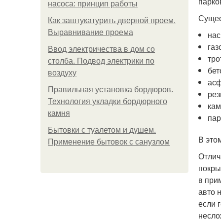
парко
насоса: принцип работы
Сущес
Как заштукатурить дверной проем.
Выравнивание проема
нас
газ
Ввод электричества в дом со
тро
столба. Подвод электрики по
бет
воздуху
асф
Правильная установка бордюров.
рез
Технология укладки бордюрного
кам
камня
пар
Бытовки с туалетом и душем.
В это
Применение бытовок с санузлом
Отлич
покры
в при
авто 
если 
несло