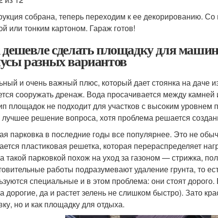
рукция собрана, теперь переходим к ее декорированию. Со
ой или тонким картоном. Гараж готов!
 дешевле сделать площадку для машин
усы разных вариантов
ьный и очень важный плюс, который дает стоянка на даче 
ется сооружать дренаж. Вода просачивается между камней и 
тип площадок не подходит для участков с высоким уровнем 
 лучшее решение вопроса, хотя проблема решается создани
ая парковка в последние годы все популярнее. Это не обыч
ается пластиковая решетка, которая перераспределяет нагру
за такой парковкой похож на уход за газоном — стрижка, пол
товительные работы подразумевают удаление грунта, то ес
ьзуются специальные и в этом проблема: они стоят дорого
а дорогие, да и растет зелень не слишком быстро). Зато кра
вку, но и как площадку для отдыха.