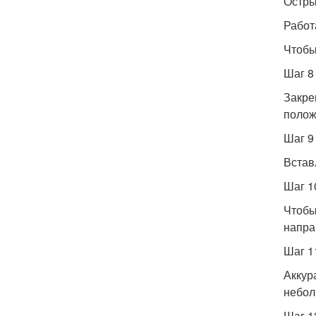
Остры
Работ
Чтобы
Шаг 8
Закре
полож
Шаг 9
Встав
Шаг 1
Чтобы
напр
Шаг 1
Аккур
небол
Шаг 1