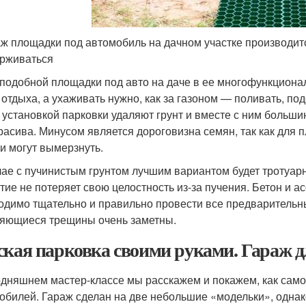
ж площадки под автомобиль на дачном участке производитс
рживаться
подобной площадки под авто на даче в ее многофункционал
 отдыха, а ухаживать нужно, как за газоном — поливать, под
 установкой парковки удаляют грунт и вместе с ним большин
красива. Минусом является дороговизна семян, так как для 
 и могут вымерзнуть.
чае с пучинистым грунтом лучшим вариантом будет тротуарна
тие не потеряет свою целостность из-за пучения. Бетон и ас
одимо тщательно и правильно провести все предварительны
яющиеся трещины очень заметны.
ская парковка своими руками. Гараж д
одняшнем мастер-классе мы расскажем и покажем, как само
обилей. Гараж сделан на две небольшие «модельки», одна