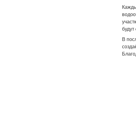
Кажды
водоо
участ
будут
В пос
созда
Благо