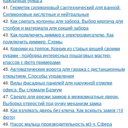
наждачная бумага
41.
Герметик силиконовый сантехнический для ванной.
Силиконовые кислотные и нейтральные
42.
Как сделать колонны для забора. Выбор кирпича для
столбов и материала для секций забора
43.
Как подключить диммер к электродвигателю. Как
подключить диммер. Схемы
44.
Коврики из тряпок. Коврик из старых вещей своими
руками - подборка интересных пошаговых мастер-
классов с фото примерами
45.
Автоматические ворота для гаража с дистанционным
открытием. Способы управления
46.
Виды фасадных панелей для наружной отделки
офиса. Вы сломали Базиум
47.
Сверло для врезки замков в межкомнатные двери.
Выборка отверстий под ручку механизм замка
48.
Как взломать дверь без ключа. Как вскрыть замок (10
фото)
49.
Насос малыш производительность м3 ч. Сфера