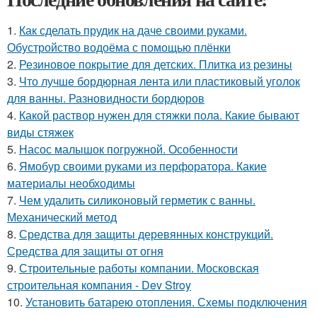
1.
Как сделать прудик на даче своими руками.
Обустройство водоёма с помощью плёнки
2.
Резиновое покрытие для детских. Плитка из резины
3.
Что лучше бордюрная лента или пластиковый уголок
для ванны. Разновидности бордюров
4.
Какой раствор нужен для стяжки пола. Какие бывают
виды стяжек
5.
Насос малышок погружной. Особенности
6.
Ямобур своими руками из перфоратора. Какие
материалы необходимы
7.
Чем удалить силиконовый герметик с ванны.
Механический метод
8.
Средства для защиты деревянных конструкций.
Средства для защиты от огня
9.
Строительные работы компании. Московская
строительная компания - Dev Stroy
10.
Установить батарею отопления. Схемы подключения