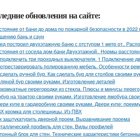
ледние обновления на сайте:
стояние от бани до дома по пожарной безопасности в 2022 
щению бань и саун
ед построил двухэтажную баню с отступом 1 метр от.. Расп
стояния от соседа дом-бани Двухэтажной.. Нормы расстояни
 подключить три проходных выключателя. 1 Подключение 
 отреставрировать полированную мебель. Особенности рем
 сделать ручной бур. Как сделать бур для столбов своими р
ляной бур своими руками. Изготовление деталей
комнатные перегородки из стекла. Плюсы и минусы перегор
бур на трактор своими руками. Изготовление ямобура сво
ери купе в гардеробную своими руками. Двери купе: преим
Х кромка для столешницы. Из ПВХ
к заштукатурить дверной проем. Выравнивание проема
таллический профиль для стен. Виды профилей
тонный блок для стен. Технические характеристики бетонны