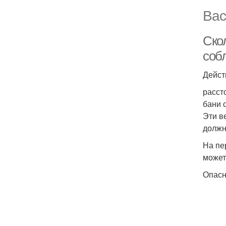
Вас
Ско
соб
Дейст
расст
бани 
Эти в
должн
На пе
может
Опасн