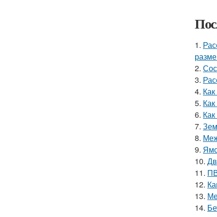
Пос
1.
Рас
разме
2.
Сос
3.
Рас
4.
Как
5.
Как
6.
Как
7.
Зем
8.
Меж
9.
Ямо
10.
Дв
11.
ПВ
12.
Ка
13.
Ме
14.
Бе