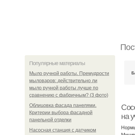
Пос
Популярные материалы
Б
Мыло ручной работы. Премудрости
мыловаров: действительно ли
мыло ручной работы лучше по
сравнению с фабричным? (3 фото)
Облицовка фасада панелями.
Сос
Критерии выбора фасадной
на 
панельной отделки
Нормы
Насосная станция с датчиком
Миним