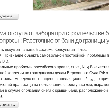
ь дальше →
а отступа от забора при строительстве б
опросы : Расстояние от бани до границы 
ть документ в вашей системе КонсультантПлюс:
я: Признание объекта самовольной постройкой: проблемы 
 О.В.)
уальные проблемы российского права", 2021, N 5) В качес
ной коллегии по гражданским делам Верховного Суда РФ от 
атриваемое дело возвращено в апелляционный суд по причи
ичений прав истца на пользование своим участком, выраже
ан в случае сползания снега с крыши бани, расположенной 
а.
ь дальше →