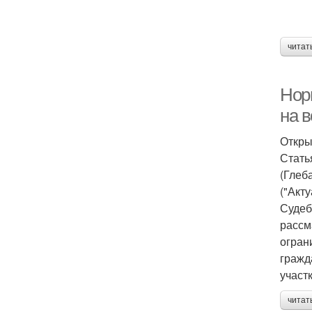
читат
Норм
на в
Откры
Стать
(Глеба
("Акт
Судеб
рассм
огран
гражд
участк
читат