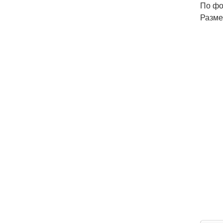
По ф
Разме