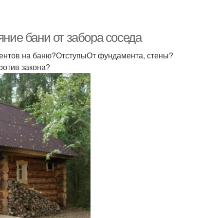
яние бани от забора соседа
ментов на баню?ОтступыОт фундамента, стены?
ротив закона?