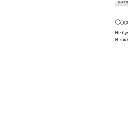
читат
Сосе
Не бу
И как