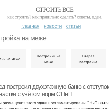
СТРОИТЬ ВСЕ
как строить? как правильно сделать? советы, идеи.
главная
новости
статьи
тройка на меже
Постройки на
Старая
ани на меже
меже
постройка
ед построил двухэтажную баню с отступом
участке с учётом норм СНиП
 размещения этого здания регламентированы СНиП 30-02-97
альное расстояние от сауны варьируется в зависимости от 