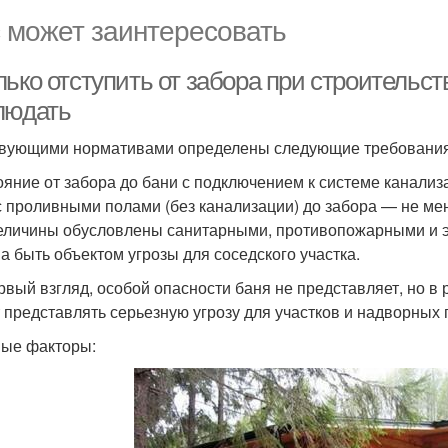
 может заинтересовать
лько отступить от забора при строительс
людать
вующими нормативами определены следующие требования
ояние от забора до бани с подключением к системе канализ
с проливными полами (без канализации) до забора — не мен
еличины обусловлены санитарными, противопожарными и 
а быть объектом угрозы для соседского участка.
рвый взгляд, особой опасности баня не представляет, но в
 представлять серьезную угрозу для участков и надворных по
ые факторы: