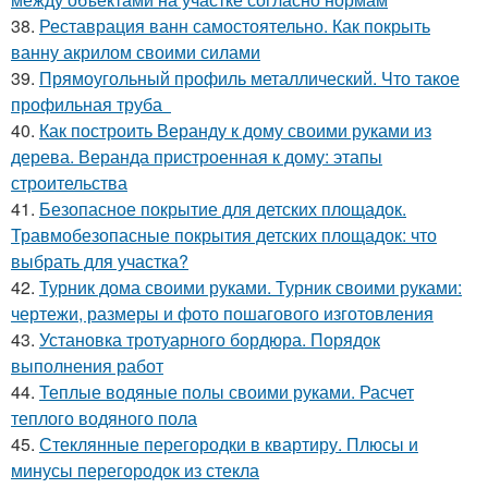
38.
Реставрация ванн самостоятельно. Как покрыть
ванну акрилом своими силами
39.
Прямоугольный профиль металлический. Что такое
профильная труба
40.
Как построить Веранду к дому своими руками из
дерева. Веранда пристроенная к дому: этапы
строительства
41.
Безопасное покрытие для детских площадок.
Травмобезопасные покрытия детских площадок: что
выбрать для участка?
42.
Турник дома своими руками. Турник своими руками:
чертежи, размеры и фото пошагового изготовления
43.
Установка тротуарного бордюра. Порядок
выполнения работ
44.
Теплые водяные полы своими руками. Расчет
теплого водяного пола
45.
Стеклянные перегородки в квартиру. Плюсы и
минусы перегородок из стекла