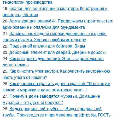
технологии производства
19.
Клапан для вентиляции в квартире. Конструкция и
принцип действия
20.
Арматура для опалубки. Продолжаем строительство:
армирование и опалубка для фундамента
21.
Заливка эпоксидной смолой деревянные изделия
своими руками. Хорош в любом интерьере
22.
Подрывной клапан для бойлера. Виды
23.
Доборный элемент для дверей. Дверные доборы
24.
Как построить душ летний. Этапы строительства
летнего душа
25.
Как очистить утюг внутри. Как очистить внутреннюю
часть утюга от накипи?
26.
Как правильно красить дерево краской. "Я покажу и
краски и морилки и даже некоторые лаки..."
27.
Почему в доме заводятся муравьи. Домашние
муравьи – откуда они берутся?
28.
Виды профильной трубы. .. | Виды профильной
трубы. Производство и применение профтрубы. ГОСТы