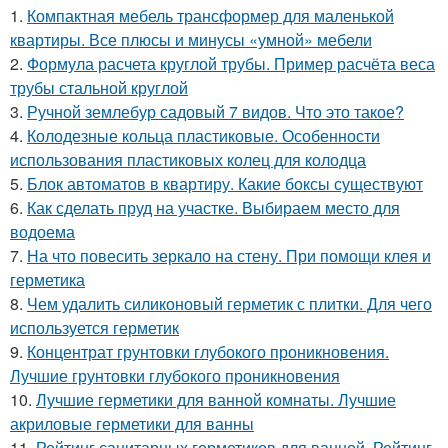
1.
Компактная мебель трансформер для маленькой
квартиры. Все плюсы и минусы «умной» мебели
2.
Формула расчета круглой трубы. Пример расчёта веса
трубы стальной круглой
3.
Ручной землебур садовый 7 видов. Что это такое?
4.
Колодезные кольца пластиковые. Особенности
использования пластиковых колец для колодца
5.
Блок автоматов в квартиру. Какие боксы существуют
6.
Как сделать пруд на участке. Выбираем место для
водоема
7.
На что повесить зеркало на стену. При помощи клея и
герметика
8.
Чем удалить силиконовый герметик с плитки. Для чего
используется герметик
9.
Концентрат грунтовки глубокого проникновения.
Лучшие грунтовки глубокого проникновения
10.
Лучшие герметики для ванной комнаты. Лучшие
акриловые герметики для ванны
11.
Рейтинг санитарных герметиков для ванной. Рейтинг