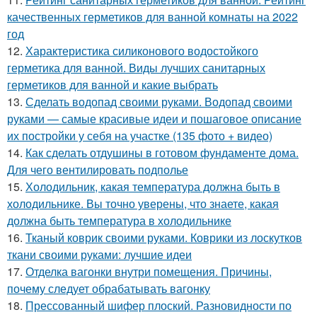
качественных герметиков для ванной комнаты на 2022
год
12.
Характеристика силиконового водостойкого
герметика для ванной. Виды лучших санитарных
герметиков для ванной и какие выбрать
13.
Сделать водопад своими руками. Водопад своими
руками — самые красивые идеи и пошаговое описание
их постройки у себя на участке (135 фото + видео)
14.
Как сделать отдушины в готовом фундаменте дома.
Для чего вентилировать подполье
15.
Холодильник, какая температура должна быть в
холодильнике. Вы точно уверены, что знаете, какая
должна быть температура в холодильнике
16.
Тканый коврик своими руками. Коврики из лоскутков
ткани своими руками: лучшие идеи
17.
Отделка вагонки внутри помещения. Причины,
почему следует обрабатывать вагонку
18.
Прессованный шифер плоский. Разновидности по