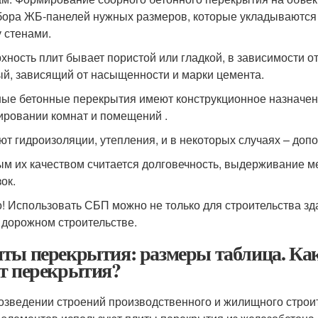
бора ЖБ-панелей нужных размеров, которые укладываются
 стенами.
хность плит бывает пористой или гладкой, в зависимости о
ый, зависящий от насыщенности и марки цемента.
ые бетонные перекрытия имеют конструкционное назначени
ровании комнат и помещений .
ют гидроизоляции, утепления, и в некоторых случаях – до
м их качеством считается долговечность, выдерживание м
ок.
! Использовать СБП можно не только для строительства зд
в дорожном строительстве.
ты перекрытия: размеры таблица. Ка
т перекрытия?
озведении строений производственного и жилищного строи