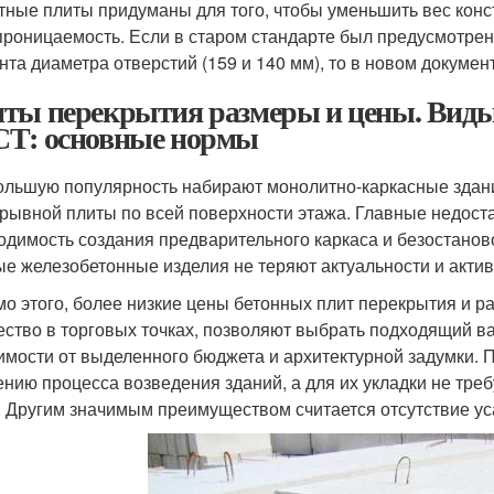
тные плиты придуманы для того, чтобы уменьшить вес конст
проницаемость. Если в старом стандарте был предусмотрен
нта диаметра отверстий (159 и 140 мм), то в новом докуме
ты перекрытия размеры и цены. Виды
Т: основные нормы
ольшую популярность набирают монолитно-каркасные здани
рывной плиты по всей поверхности этажа. Главные недоста
одимость создания предварительного каркаса и безостанов
ые железобетонные изделия не теряют актуальности и актив
о этого, более низкие цены бетонных плит перекрытия и р
ество в торговых точках, позволяют выбрать подходящий ва
имости от выделенного бюджета и архитектурной задумки. 
ению процесса возведения зданий, а для их укладки не тр
. Другим значимым преимуществом считается отсутствие ус