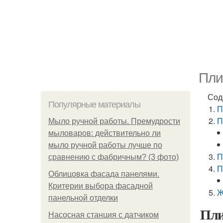
Пли
Сод
Популярные материалы
П
П
Мыло ручной работы. Премудрости
мыловаров: действительно ли
мыло ручной работы лучше по
П
сравнению с фабричным? (3 фото)
П
Облицовка фасада панелями.
Критерии выбора фасадной
Ж
панельной отделки
Пли
Насосная станция с датчиком