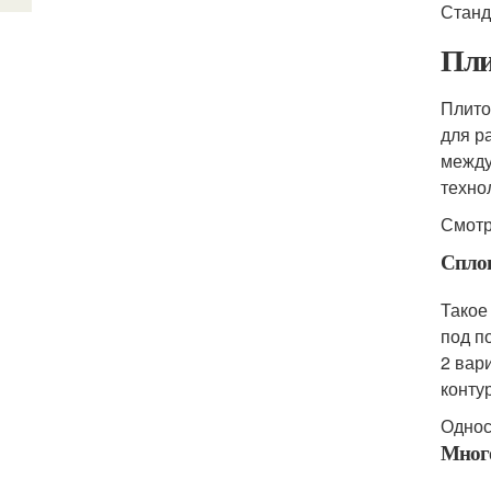
Станд
Пли
Плито
для р
между
техно
Смотр
Спло
Такое
под п
2 вар
контур
Однос
Мног