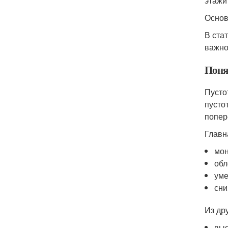
этажи
Основ
В ста
важно
Поня
Пусто
пусто
попер
Главн
мон
обл
уме
сни
Из др
выс