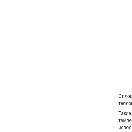
Сплош
тепло
Такие
темпе
испол