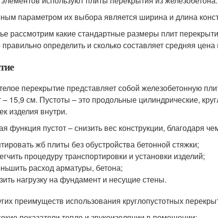
 элементов используют плиты перекрытия из железобетона.
ным параметром их выбора является ширина и длина конст
тье рассмотрим какие стандартные размеры плит перекрыти
 правильно определить и сколько составляет средняя цена 
тие
телое перекрытие представляет собой железобетонную плит
т – 15,9 см. Пустоты – это продольные цилиндрические, кру
ек изделия внутри.
ая функция пустот – снизить вес конструкции, благодаря чем
тировать жб плиты без обустройства бетонной стяжки;
егчить процедуру транспортировки и установки изделий;
ньшить расход арматуры, бетона;
зить нагрузку на фундамент и несущие стены.
угих преимуществ использования круглопустотных перекрыт
окие показатели тепло и звукоизоляции в помещении;