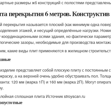
артные размеры жб конструкций с полостями представлены
та перекрытия 6 метров. Конструктив
й перекрытия называется плоский (как минимум одна пове
азделения этажей, и несущий определённые нагрузки. Ном
 координационными осями здания, но фактически параметр
логические зазоры, необходимые для производства монтаж
им, какие виды плит применяются в жилищном строительст
шные
 изделие представляет собой плоскую плиту с постоянным с
окраску, а на верхней очень удобно обустраивать пол. Толщ
ианта: 120 мм (марка 1П) и 160 мм (марка 2П). Могут опират
у.
лойная сплошная плита Источник stroyscan.ru
опустотные