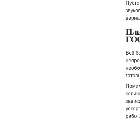
Пусто
звуко
вариа
Пли
ГОС
Всё б
непре
необх
готов
Помим
колич
завис
ускор
работ