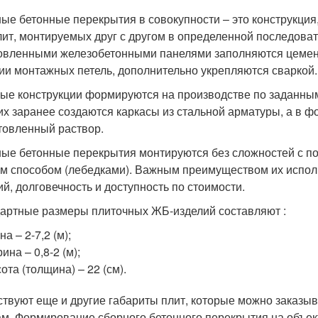
ые бетонные перекрытия в совокупности – это конструкция,
ит, монтируемых друг с другом в определенной последова
овленными железобетонными панелями заполняются цемен
ии монтажных петель, дополнительно укрепляются сваркой.
ые конструкции формируются на производстве по заданным
их заранее создаются каркасы из стальной арматуры, а в 
товленный раствор.
ые бетонные перекрытия монтируются без сложностей с по
м способом (лебедками). Важным преимуществом их испол
ий, долговечность и доступность по стоимости.
артные размеры плиточных ЖБ-изделий составляют :
на – 2-7,2 (м);
ина – 0,8-2 (м);
ота (толщина) – 22 (см).
твуют еще и другие габариты плит, которые можно заказы
ам. Формирование сборного бетонного перекрытия на объе