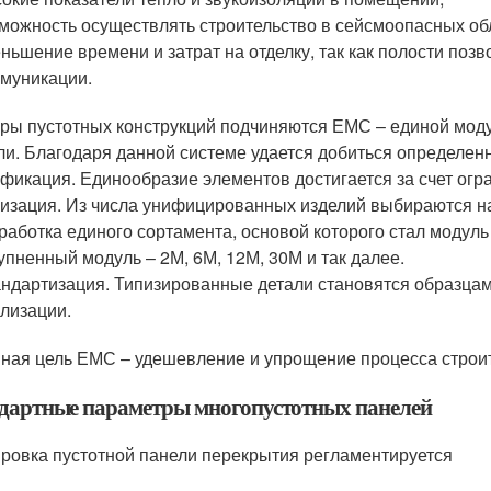
можность осуществлять строительство в сейсмоопасных об
ньшение времени и затрат на отделку, так как полости п
муникации.
ры пустотных конструкций подчиняются ЕМС – единой моду
ли. Благодаря данной системе удается добиться определен
фикация. Единообразие элементов достигается за счет ог
изация. Из числа унифицированных изделий выбираются на
работка единого сортамента, основой которого стал модуль
упненный модуль – 2М, 6М, 12М, 30М и так далее.
ндартизация. Типизированные детали становятся образцам
лизации.
ная цель ЕМС – удешевление и упрощение процесса строит
дартные параметры многопустотных панелей
ровка пустотной панели перекрытия регламентируется