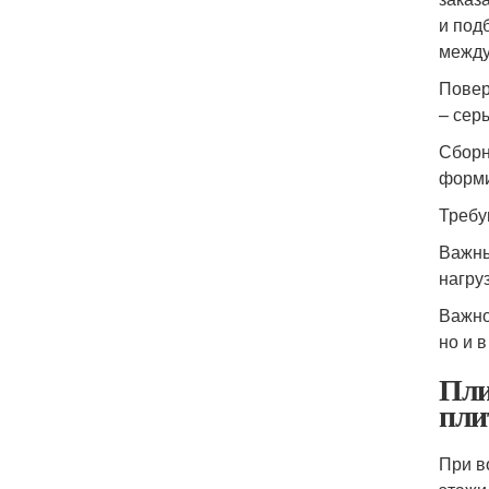
и под
между
Повер
– сер
Сборн
форми
Требу
Важны
нагруз
Важно
но и 
Пли
пли
При в