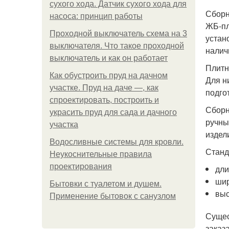
сухого хода. Датчик сухого хода для
Сборн
насоса: принцип работы
ЖБ-пл
Проходной выключатель схема на 3
устан
выключателя. Что такое проходной
налич
выключатель и как он работает
Плитн
Как обустроить пруд на дачном
Для н
участке. Пруд на даче —, как
подго
спроектировать, построить и
Сборн
украсить пруд для сада и дачного
ручны
участка
издел
Водосливные системы для кровли.
Станд
Неукоснительные правила
проектирования
дли
шир
Бытовки с туалетом и душем.
выс
Применение бытовок с санузлом
Сущес
заказ