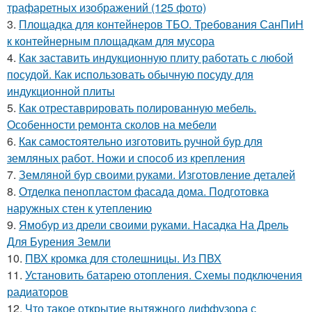
трафаретных изображений (125 фото)
3.
Площадка для контейнеров ТБО. Требования СанПиН
к контейнерным площадкам для мусора
4.
Как заставить индукционную плиту работать с любой
посудой. Как использовать обычную посуду для
индукционной плиты
5.
Как отреставрировать полированную мебель.
Особенности ремонта сколов на мебели
6.
Как самостоятельно изготовить ручной бур для
земляных работ. Ножи и способ из крепления
7.
Земляной бур своими руками. Изготовление деталей
8.
Отделка пенопластом фасада дома. Подготовка
наружных стен к утеплению
9.
Ямобур из дрели своими руками. Насадка На Дрель
Для Бурения Земли
10.
ПВХ кромка для столешницы. Из ПВХ
11.
Установить батарею отопления. Схемы подключения
радиаторов
12.
Что такое открытие вытяжного диффузора с