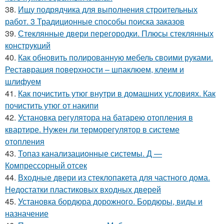
38.
Ищу подрядчика для выполнения строительных
работ. 3 Традиционные способы поиска заказов
39.
Стеклянные двери перегородки. Плюсы стеклянных
конструкций
40.
Как обновить полированную мебель своими руками.
Реставрация поверхности – шпаклюем, клеим и
шлифуем
41.
Как почистить утюг внутри в домашних условиях. Как
почистить утюг от накипи
42.
Установка регулятора на батарею отопления в
квартире. Нужен ли терморегулятор в системе
отопления
43.
Топаз канализационные системы. Д —
Компрессорный отсек
44.
Входные двери из стеклопакета для частного дома.
Недостатки пластиковых входных дверей
45.
Установка бордюра дорожного. Бордюры, виды и
назначение