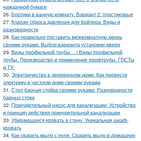
наждачной бумаги
26.
Бортики в ванную комнату. Вариант 2: пластиковые
27.
Клапан сброса давления для бойлера. Виды и
разновидности
28.
Как правильно поставить межкомнатную дверь
своими руками. Выбор варианта установки двери
29.
Виды профильной трубы. .. | Виды профильной
трубы. Производство и применение профтрубы. ГОСТы
и ТУ.
30.
Электричество в деревянном доме. Как провести
электрику в частном доме своими руками
31.
Стол барная стойка своими руками. Разновидности
барных стоек
32.
Принудительный насос для канализации. Устройство
и принцип действия принудительной канализации
33.
Убирающаяся кровать в стену. Уникальная шкаф-
кровать
34.
Как сварить мыло с нуля. Сварить мыло в домашних