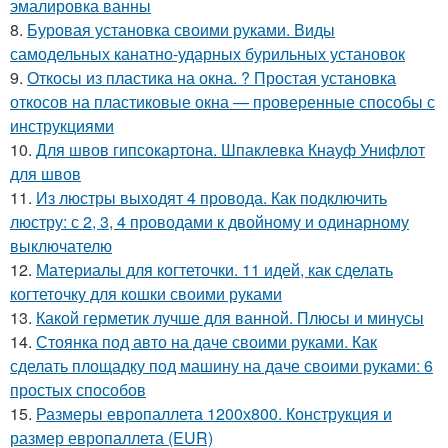
эмалировка ванны
8.
Буровая установка своими руками. Виды
самодельных канатно-ударных бурильных установок
9.
Откосы из пластика на окна. ? Простая установка
откосов на пластиковые окна — проверенные способы с
инструкциями
10.
Для швов гипсокартона. Шпаклевка Кнауф Унифлот
для швов
11.
Из люстры выходят 4 провода. Как подключить
люстру: с 2, 3, 4 проводами к двойному и одинарному
выключателю
12.
Материалы для когтеточки. 11 идей, как сделать
когтеточку для кошки своими руками
13.
Какой герметик лучше для ванной. Плюсы и минусы
14.
Стоянка под авто на даче своими руками. Как
сделать площадку под машину на даче своими руками: 6
простых способов
15.
Размеры европаллета 1200х800. Конструкция и
размер европаллета (EUR)