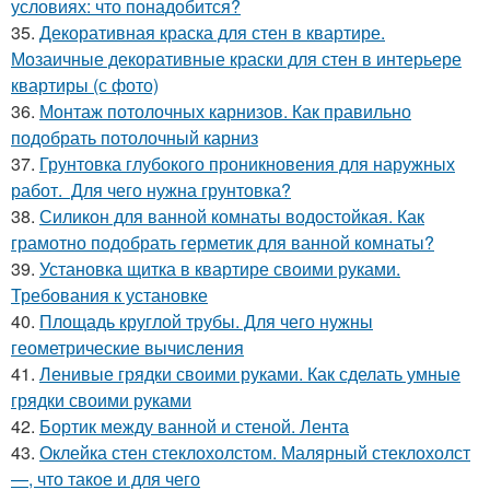
условиях: что понадобится?
35.
Декоративная краска для стен в квартире.
Мозаичные декоративные краски для стен в интерьере
квартиры (с фото)
36.
Монтаж потолочных карнизов. Как правильно
подобрать потолочный карниз
37.
Грунтовка глубокого проникновения для наружных
работ. Для чего нужна грунтовка?
38.
Силикон для ванной комнаты водостойкая. Как
грамотно подобрать герметик для ванной комнаты?
39.
Установка щитка в квартире своими руками.
Требования к установке
40.
Площадь круглой трубы. Для чего нужны
геометрические вычисления
41.
Ленивые грядки своими руками. Как сделать умные
грядки своими руками
42.
Бортик между ванной и стеной. Лента
43.
Оклейка стен стеклохолстом. Малярный стеклохолст
—, что такое и для чего