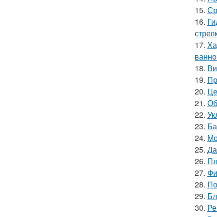
15.
Ср
16.
Ги
стрел
17.
Ха
ванно
18.
Ви
19.
Пр
20.
Це
21.
Об
22.
Ук
23.
Ба
24.
Мо
25.
Да
26.
Пл
27.
Фи
28.
По
29.
Бл
30.
Ре