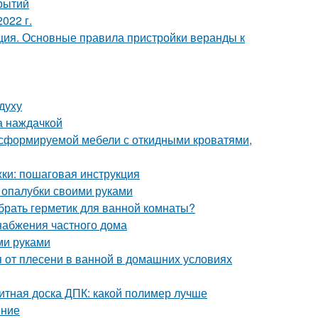
рытий
022 г.
ция. Основные правила пристройки веранды к
духу
а наждачкой
сформируемой мебели с откидными кроватями,
ки: пошаговая инструкция
 опалубки своими руками
брать герметик для ванной комнаты?
набжения частного дома
ми руками
ся от плесени в ванной в домашних условиях
итная доска ДПК: какой полимер лучше
ение