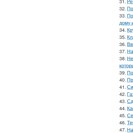
31.
Ре
32.
По
33.
По
дому 
34.
Кр
35.
Кл
36.
Вв
37.
На
38.
Не
котор
39.
По
40.
Пр
41.
Си
42.
Га
43.
Сд
44.
Ка
45.
Се
46.
Те
47.
На