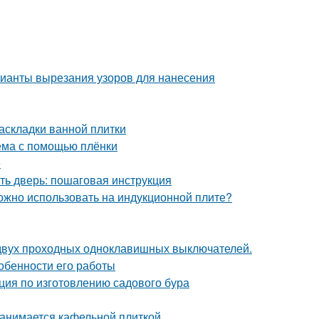
рианты вырезания узоров для нанесения
аскладки ванной плитки
оёма с помощью плёнки
е
ть дверь: пошаговая инструкция
можно использовать на индукционной плите?
 двух проходных одноклавишных выключателей.
собенности его работы
ция по изготовлению садового бура
занимается кафельной плиткой