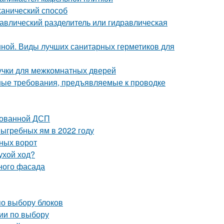
ханический способ
равлический разделитель или гидравлическая
нной. Виды лучших санитарных герметиков для
учки для межкомнатных дверей
ные требования, предъявляемые к проводке
тованной ДСП
выгребных ям в 2022 году
ных ворот
ухой ход?
ного фасада
по выбору блоков
ии по выбору