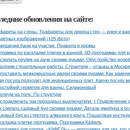
ледние обновления на сайте:
фареты на стены. Трафареты для декора стен — идеи и ва
ретных изображений (125 фото)
мещение бани на участке. Правила и нормы
грамма по раскладке плитки в ванной. 3D-программы для р
 сделать прудик на даче своими руками. Обустройство вод
олним строительные работы. Строители – отзывы в Москв
 поставить межкомнатные двери своими руками. Как замени
ая посуда подходит для индукционных плит. Какую посуду 
остойкий герметик для ванны. Силиконовый
олеум на полу. По структуре
к подключить три проходных выключателя. 1 Подключение
к сделать садовый бур своими руками. Детали ямобура и о
довый бур из стёртого алмазного круга. Пошаговая инструк
складка плитки программа. Программа Кафель
ограмма для плитки. «КАФЕЛЬ» — программа для тех, кто 