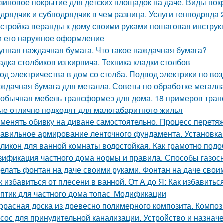
зиновое покрытие для детских площадок на даче. Виды пок
дрядчик и субподрядчик в чем разница. Услуги генподряда 2
стройка веранды к дому своими руками пошаговая инструк
и его наружное оформление
упная наждачная бумага. Что такое наждачная бумага?
адка столбиков из кирпича. Техника кладки столбов
од электричества в дом со столба. Подвод электрики по воз
ждачная бумага для металла. Советы по обработке металл
обычная мебель трансформер для дома. 18 примеров тран
ые отлично подходят для малогабаритного жилья
менять обивку на диване самостоятельно. Процесс перетяж
авильное армирование ленточного фундамента. Установка
ликон для ванной комнаты водостойкая. Как грамотно подо
зификация частного дома нормы и правила. Способы газос
елать фонтан на даче своими руками. Фонтан на даче свои
к избавиться от плесени в ванной. От А до Я: Как избавить
птик для частного дома топас. Модификации
ррасная доска из древесно полимерного композита. Композ
сос для принудительной канализации. Устройство и назнач