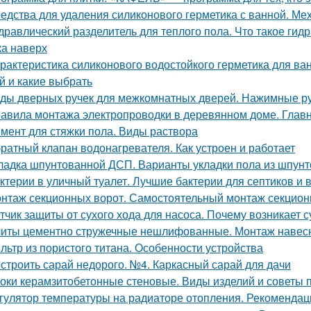
едства для удаления силиконового герметика с ванной. Ме
дравлический разделитель для теплого пола. Что такое гид
ка наверх
рактеристика силиконового водостойкого герметика для ва
й и какие выбрать
ды дверных ручек для межкомнатных дверей. Нажимные р
авила монтажа электропроводки в деревянном доме. Глав
мент для стяжки пола. Виды раствора
ратный клапан водонагревателя. Как устроен и работает
ладка шпунтованной ДСП. Варианты укладки пола из шпун
ктерии в уличный туалет. Лучшие бактерии для септиков и 
нтаж секционных ворот. Самостоятельный монтаж секцион
тчик защиты от сухого хода для насоса. Почему возникает с
иты цементно стружечные нешлифованные. Монтаж навес
льтр из пористого титана. Особенности устройства
строить сарай недорого. №4. Каркасный сарай для дачи
оки керамзитобетонные стеновые. Виды изделий и советы 
гулятор температуры на радиаторе отопления. Рекомендац