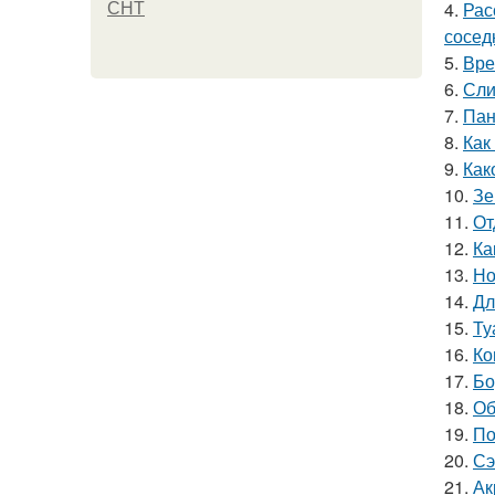
4.
Рас
СНТ
сосед
5.
Вре
6.
Сли
7.
Пан
8.
Как
9.
Как
10.
Зе
11.
От
12.
Ка
13.
Но
14.
Дл
15.
Ту
16.
Ко
17.
Бо
18.
Об
19.
По
20.
Сэ
21.
Ак