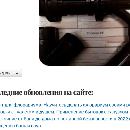
ь дальше →
ледние обновления на сайте:
нт для флорариума. Научитесь делать флорариум своими р
овки с туалетом и душем. Применение бытовок с санузлом
стояние от бани до дома по пожарной безопасности в 2022 
щению бань и саун