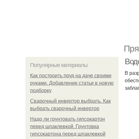
Пря
Вод
Популярные материалы
В раз
Как построить пруд на даче своими
обесп
руками. Добавление статьи в новую
забла
подборку
Сварочный инвертор выбрать. Как
выбрать сварочный инвертор
Надо ли грунтовать гипсокартон
перед шпаклевкой. Грунтовка
гипсокартона перед шпаклевкой