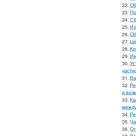
22.
Об
23.
По
24.
Сб
25.
Из
26.
Об
27.
Це
28.
Ко
29.
Им
30.
Ус
частн
31.
Ва
32.
Ре
и воз
33.
Ка
между
34.
Ре
35.
Ча
36.
От