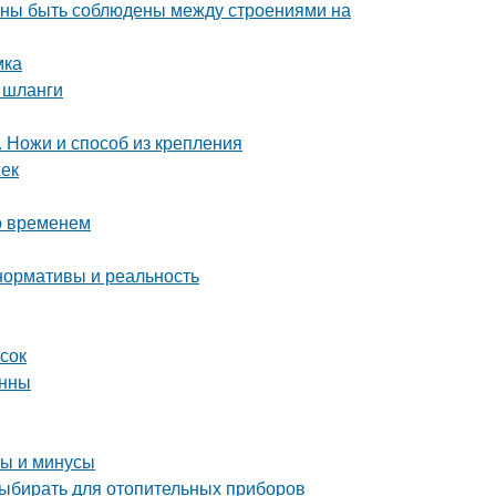
лжны быть соблюдены между строениями на
мка
 шланги
. Ножи и способ из крепления
жек
о временем
нормативы и реальность
сок
анны
сы и минусы
выбирать для отопительных приборов