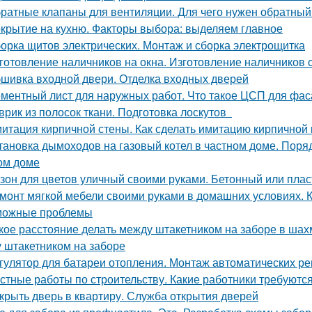
ратные клапаны для вентиляции. Для чего нужен обратный
крытие на кухню. Факторы выбора: выделяем главное
орка щитов электрических. Монтаж и сборка электрощитка
готовление наличников на окна. Изготовление наличников 
шивка входной двери. Отделка входных дверей
ментный лист для наружных работ. Что такое ЦСП для фа
врик из полосок ткани. Подготовка лоскутов
итация кирпичной стены. Как сделать имитацию кирпичной 
тановка дымоходов на газовый котел в частном доме. Поряд
ом доме
зон для цветов уличный своими руками. Бетонный или плас
монт мягкой мебели своими руками в домашних условиях. 
можные проблемы
кое расстояние делать между штакетником на заборе в ша
 штакетником на заборе
гулятор для батареи отопления. Монтаж автоматических ре
стные работы по строительству. Какие работники требуютс
крыть дверь в квартиру. Служба открытия дверей