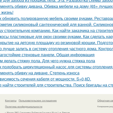
е для забора из профнастила. Эта. Разработка схемы забор
менять обивку дивана. Обивка мебели на дому (65+ лучших
 жизнь!
к обновить полированную мебель своими руками. Реставр
рметик силиконовый сантехнический для ванной. Силиконо
у строительную компанию. Как найти заказчика на строитель
косы пластиковые для окон своими руками. Как сделать на
крытие на детскую площадку из резиновой крошки. Подгот
о лучше залить в систему отопления частного дома. Контро
агостойкие стеновые панели. Общая информация
м делать стяжку пола. Для чего нужна стяжка пола
к подобрать циркуляционный насос для системы отопления
менять обивку на диване. Степень износа
висимость сечения кабеля от мощности. S=0,8D.
е найти строителей для строительства. Поиск бригады на с
Контакты
Пользовательское соглашение
Обратная св
Политика конфидециальности
Копирование раз
г. Москва, ВАО, Сокольники, Рыбинская 3-я улица 18 стр.1, м. Рижская