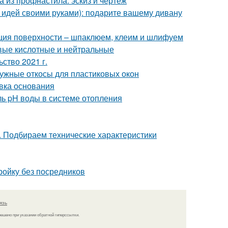
а из профнастила: эскиз и чертеж
 идей своими руками): подарите вашему дивану
ация поверхности – шпаклюем, клеим и шлифуем
вые кислотные и нейтральные
ство 2021 г.
ружные откосы для пластиковых окон
овка основания
ль pH воды в системе отопления
. Подбираем технические характеристики
тройку без посредников
язь
решено при указании обратной гиперссылки.