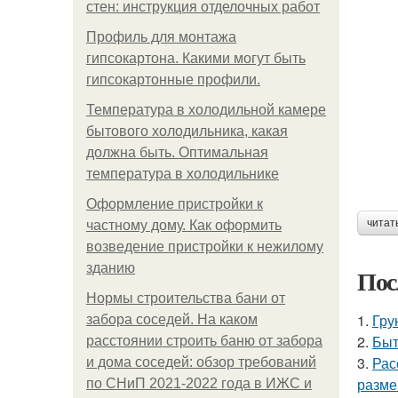
стен: инструкция отделочных работ
Профиль для монтажа
гипсокартона. Какими могут быть
гипсокартонные профили.
Температура в холодильной камере
бытового холодильника, какая
должна быть. Оптимальная
температура в холодильнике
Оформление пристройки к
читат
частному дому. Как оформить
возведение пристройки к нежилому
зданию
Пос
Нормы строительства бани от
1.
Гру
забора соседей. На каком
2.
Быт
расстоянии строить баню от забора
3.
Рас
и дома соседей: обзор требований
разме
по СНиП 2021-2022 года в ИЖС и