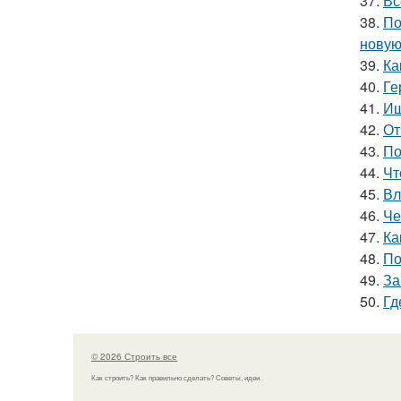
37.
Вс
38.
По
новую
39.
Ка
40.
Ге
41.
Ищ
42.
От
43.
По
44.
Чт
45.
Вл
46.
Че
47.
Ка
48.
По
49.
За
50.
Гд
© 2026 Строить все
Как строить? Как правильно сделать? Советы, идеи.