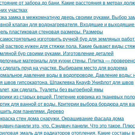
стояние от забора до бани. Какие расстояния в метрах до
них участках
зка замка в межкомнатную дверь своими руками. Выбор за
вной клапан для водонагревателя. Входящие и выходящие
ель пластиковая стеновая размеры. Размеры
 самостоятельно изготовить ручной бур для земляных работ
ой раствор нужен для стяжки пола. Какие бывают виды стя
мляной бур своими руками. Изготовление деталей
делочные материалы для кухни стены. Плитка — проверен
к сделать пруд на участке. Выбираем место для водоема
рмальное давление воды в водопроводе. Давление воды: 
я швов гипсокартона. Шпаклевка Кнауф Унифлот для швов
алет, как сделать. Туалеты без выгребной ямы
врики из старых вещей. Плетение коврика из тканевых поло
ртик для ванной от воды. Критерии выбора бордюра для в
шить дом панелями. Дерево
краска стен дома снаружи. Окрашивание фасада дома
ндвич-панели это, что. Сэндвич панели. Что это такое. Плю
риловая эмаль для радиаторов отопления. Какие составы 