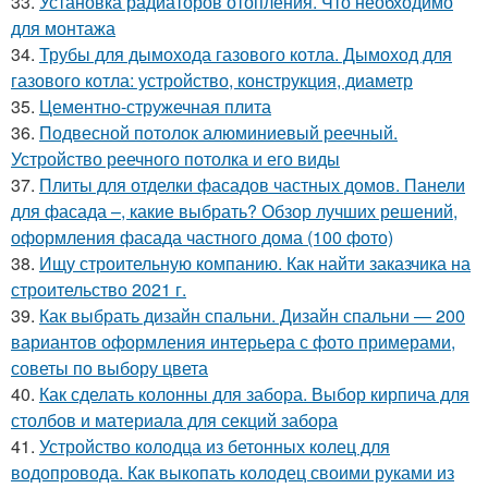
33.
Установка радиаторов отопления. Что необходимо
для монтажа
34.
Трубы для дымохода газового котла. Дымоход для
газового котла: устройство, конструкция, диаметр
35.
Цементно-стружечная плита
36.
Подвесной потолок алюминиевый реечный.
Устройство реечного потолка и его виды
37.
Плиты для отделки фасадов частных домов. Панели
для фасада –, какие выбрать? Обзор лучших решений,
оформления фасада частного дома (100 фото)
38.
Ищу строительную компанию. Как найти заказчика на
строительство 2021 г.
39.
Как выбрать дизайн спальни. Дизайн спальни — 200
вариантов оформления интерьера с фото примерами,
советы по выбору цвета
40.
Как сделать колонны для забора. Выбор кирпича для
столбов и материала для секций забора
41.
Устройство колодца из бетонных колец для
водопровода. Как выкопать колодец своими руками из