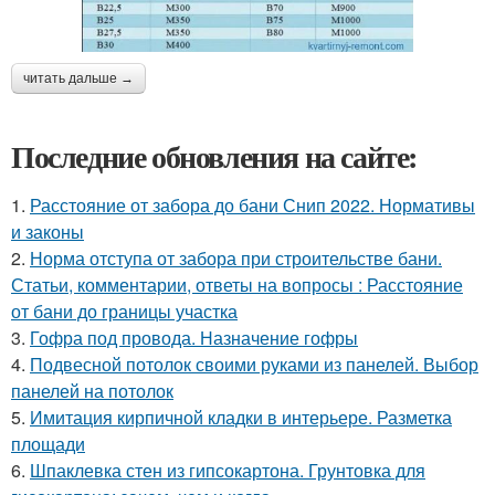
читать дальше →
Последние обновления на сайте:
1.
Расстояние от забора до бани Снип 2022. Нормативы
и законы
2.
Норма отступа от забора при строительстве бани.
Статьи, комментарии, ответы на вопросы : Расстояние
от бани до границы участка
3.
Гофра под провода. Назначение гофры
4.
Подвесной потолок своими руками из панелей. Выбор
панелей на потолок
5.
Имитация кирпичной кладки в интерьере. Разметка
площади
6.
Шпаклевка стен из гипсокартона. Грунтовка для