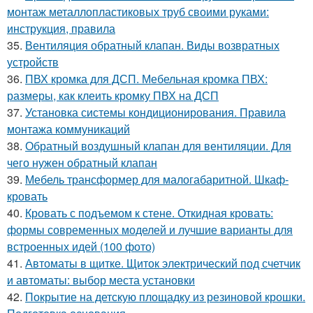
монтаж металлопластиковых труб своими руками:
инструкция, правила
35.
Вентиляция обратный клапан. Виды возвратных
устройств
36.
ПВХ кромка для ДСП. Мебельная кромка ПВХ:
размеры, как клеить кромку ПВХ на ДСП
37.
Установка системы кондиционирования. Правила
монтажа коммуникаций
38.
Обратный воздушный клапан для вентиляции. Для
чего нужен обратный клапан
39.
Мебель трансформер для малогабаритной. Шкаф-
кровать
40.
Кровать с подъемом к стене. Откидная кровать:
формы современных моделей и лучшие варианты для
встроенных идей (100 фото)
41.
Автоматы в щитке. Щиток электрический под счетчик
и автоматы: выбор места установки
42.
Покрытие на детскую площадку из резиновой крошки.