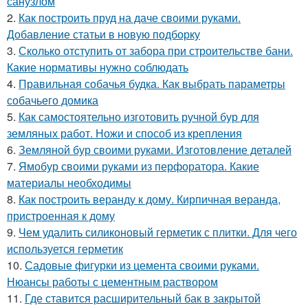
санузлом
2.
Как построить пруд на даче своими руками.
Добавление статьи в новую подборку
3.
Сколько отступить от забора при строительстве бани.
Какие нормативы нужно соблюдать
4.
Правильная собачья будка. Как выбрать параметры
собачьего домика
5.
Как самостоятельно изготовить ручной бур для
земляных работ. Ножи и способ из крепления
6.
Земляной бур своими руками. Изготовление деталей
7.
Ямобур своими руками из перфоратора. Какие
материалы необходимы
8.
Как построить веранду к дому. Кирпичная веранда,
пристроенная к дому
9.
Чем удалить силиконовый герметик с плитки. Для чего
используется герметик
10.
Садовые фигурки из цемента своими руками.
Нюансы работы с цементным раствором
11.
Где ставится расширительный бак в закрытой