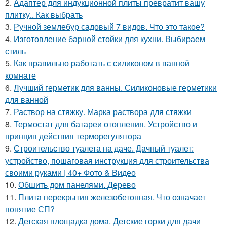
2.
Адаптер для индукционной плиты превратит вашу
плитку.. Как выбрать
3.
Ручной землебур садовый 7 видов. Что это такое?
4.
Изготовление барной стойки для кухни. Выбираем
стиль
5.
Как правильно работать с силиконом в ванной
комнате
6.
Лучший герметик для ванны. Силиконовые герметики
для ванной
7.
Раствор на стяжку. Марка раствора для стяжки
8.
Термостат для батареи отопления. Устройство и
принцип действия терморегулятора
9.
Строительство туалета на даче. Дачный туалет:
устройство, пошаговая инструкция для строительства
своими руками | 40+ Фото & Видео
10.
Обшить дом панелями. Дерево
11.
Плита перекрытия железобетонная. Что означает
понятие СП?
12.
Детская площадка дома. Детские горки для дачи