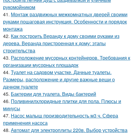
рукомойником
41.
Монтаж раздвижных межкомнатных дверей своими
руками пошаговая инструкция. Особенности и порядок
монтажа
42.
Как построить Веранду к дому своими руками из
дерева. Веранда пристроенная к дому: этапы
строительства
43.
Расположение мусорных контейнеров. Требования к
организации мусорных площадок
44.
Туалет на садовом участке. Дачные туалеты.
Размеры, расположение и другие важные вещи о
дачном туалете
45.
Бактерии для туалета. Виды бактерий
46.
Поливинилхлоридные плитки для пола. Плюсы и
минусы
47.
Насос малыш производительность м3 ч. Сфера
применения насоса
48.
Автомат для электроплиты 220в. Выбор устройства