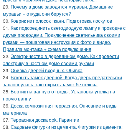
29.
Почему в доме заводятся муравьи. Домашние
муравьи – откуда они берутся?
30.
Коврик из полосок ткани. Подготовка лоскутов
31.
Как подсоединить светодиодную лампу к проводке с
двумя проводами. Подключение светильника своими
руками — пошаговая инструкция с фото и видео.
Правила монтажа + схема подключения
32.
Электричество в деревянном доме. Как провести
электрику в частном доме своими руками
33.
Обивка дверей входных. Обивка
34.
Вскрыть замок дверной. Когда дверь предательски
захлопнулась: как открыть замок без ключа
35.
Бортик на ванную от воды. Установка уголка на
новую ванну
36.
Доска композитная террасная. Описание и виды
материала
37.
Террасная доска dpk. Гарантии
38.
Садовые фигурки из цемента. Фигурки из цемента: