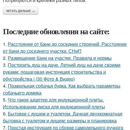
Потребуются и крепежи разных типов:
читать дальше →
Последние обновления на сайте:
1.
Расстояние от бани до соседних строений. Расстояние
от бани до соседнего участка: СНиП
2.
Размещение бани на участке. Правила и нормы
3.
Построить душ на даче. Летний душ на даче своими
руками: пошаговая инструкция строительства и
обустройства | (30 Фото & Видео)
4.
Правильная собачья будка. Как выбрать параметры
собачьего домика
5.
Что такое адаптер для индукционной плиты.
Использование диска для индукционной плиты
6.
Бытовки с душем и туалетом. Дачная двухкомнатная
бытовка с туалетом и душем: размеры и планировка
7.
Простая инструкция по сборке самодельного ручного