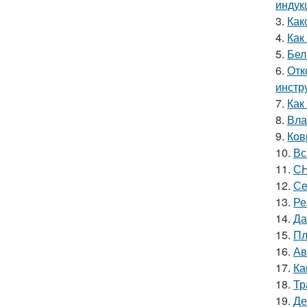
индук
3.
Как
4.
Как
5.
Бел
6.
Отк
инстр
7.
Как
8.
Вла
9.
Ков
10.
Вс
11.
СН
12.
Се
13.
Ре
14.
Да
15.
Пл
16.
Ав
17.
Ка
18.
Тр
19.
Де