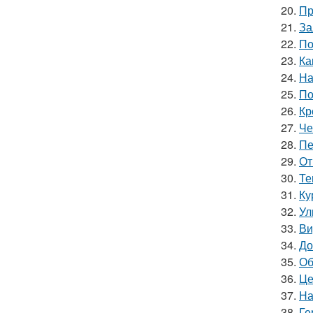
20.
Пр
21.
За
22.
По
23.
Ка
24.
На
25.
По
26.
Кр
27.
Че
28.
Пе
29.
От
30.
Те
31.
Ку
32.
Ул
33.
Ви
34.
До
35.
Об
36.
Це
37.
На
38.
Ге