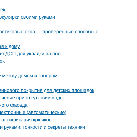
жек
иркулярки своими руками
пластиковые окна — проверенные способы с
ая к дому
я ДСП для укладки на пол
ок
е между домом и забором
зинового покрытия для детских площадок
лючение при отсутствии воды
ного фасада
лектронные (автоматические)
Классификация крючков
 руками: тонкости и секреты техники