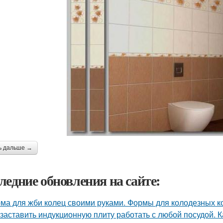
ь дальше →
ледние обновления на сайте:
ма для жби колец своими руками. Формы для колодезных к
 заставить индукционную плиту работать с любой посудой. 