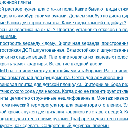
ционной плиты
ой раствор нужен для стяжки пола. Какие бывают виды стя
 сделать ямобур своими руками. Делаем ямобур из диска ц
ые блоки для строительства. Какие виды камней подойдут?
осы из пластика на окна. ? Простая установка откосов на 
укциями
 построить веранду к дому. Кирпичная веранда, пристроенн
гостойкая ДСП шпунтованная. Влагостойкая и шпунтованна
рики из старых вещей. Плетение коврика из тканевых полос
крыть замок квартиры. Вскрытие входной двери
иП расстояние между постройками и заборами. Расстояни
тка арматурная для фундамента. Сетка для армирования
зиновая плитка для детской площадки. Критерии выбора ре
тчик сухого хода для насоса. Когда оно не гарантирует отк
иты цементно стружечные нешлифованные. Монтаж навес
томатический терморегулятор для радиатора отопления. Э
кой крючок нужен для вязания ковриков из старых вещей. 
афарет для стен своими руками. Трафареты для стен своими
купаж, как сделать. Салфеточный декупаж: приемы