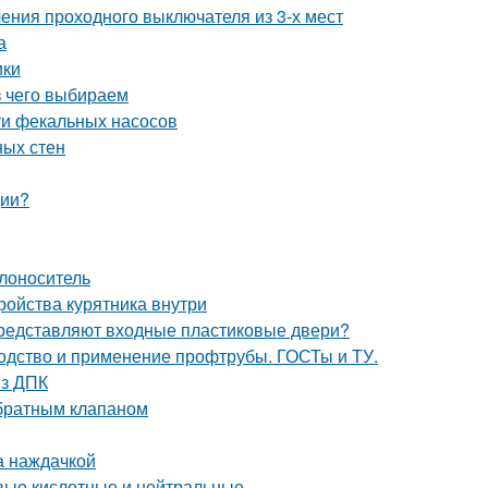
ения проходного выключателя из 3-х мест
а
ики
з чего выбираем
ти фекальных насосов
ных стен
ции?
плоноситель
тройства курятника внутри
 представляют входные пластиковые двери?
водство и применение профтрубы. ГОСТы и ТУ.
из ДПК
обратным клапаном
а наждачкой
вые кислотные и нейтральные