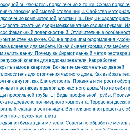
оходной выключатель подключение 3 точки. Схема подключ
ливка эпоксидной смолой столешницы. Свойства материал
дключение компьютерной розетки rj45. Виды и характерист
к сделать откатные двери межкомнатные своими руками. И
сос фекальный поверхностный. Отличительные особеннос
крытие стен на кухне. Общие принципы оформления кухон
омка клеевая для мебели. Какая бывает кромка для мебели
м залить ванну. Почему выбирают данный метод реставра
репускной клапан для водонагревателя. Как работает
крыть замок в квартире. Вскрытие межкомнатных дверей
плоноситель для отопления частного дома. Как выбрать те
рятник внутри, как благоустроить. Правила и хитрости обус
ичные пластиковые двери для частного дома. Что из себя
ды профильной трубы. .. | Виды профильной трубы. Произ
ска из древесно полимерного композита. Террасная доска 
ратный клапан в вентиляции. Вентиляционная решетка с 
ментно-стружечная плита
ждачная бумага для металла. Советы по обработке металл
рметик силиконовый сантехнический для ванной. Силиконо