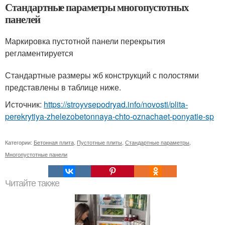
Стандартные параметры многопустотных
панелей
Маркировка пустотной панели перекрытия
регламентируется
Стандартные размеры жб конструкций с полостями
представлены в таблице ниже.
Источник:
https://stroyvsepodryad.info/novosti/plita-
perekrytiya-zhelezobetonnaya-chto-oznachaet-ponyatie-sp
Категории:
Бетонная плита
,
Пустотные плиты
,
Стандартные параметры
,
Многопустотные панели
Читайте также