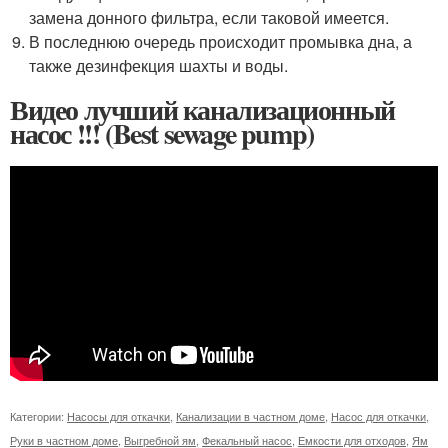
замена донного фильтра, если таковой имеется.
В последнюю очередь происходит промывка дна, а
также дезинфекция шахты и воды.
Видео лучший канализационный
насос !!! (Best sewage pump)
Категории:
Насосы для откачки
,
Канализации в частном доме
,
Насос для откачки
,
Руки в частном доме
,
Выгребной ям
,
Фекальный насос
,
Емкости для отходов
,
Ям